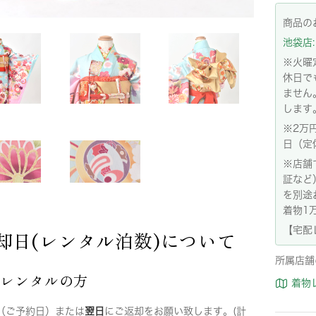
商品の
池袋店: 
※火曜
休日で
ません
します
※2万
日（定
※店舗
証など
を別途
着物1
【宅配
却日(レンタル泊数)について
所属店舗
店レンタルの方
着物
（ご予約日）または
翌日
にご返却をお願い致します。(計