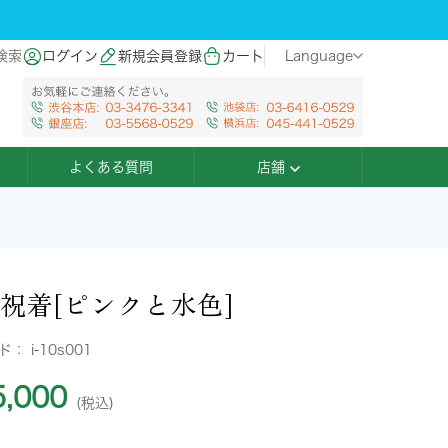
検索
ログイン
新規会員登録
カート
Language
よくある質問
店舗
歳祝着[ピンクと水色]
ード：
i-10s001
,000
(税込)