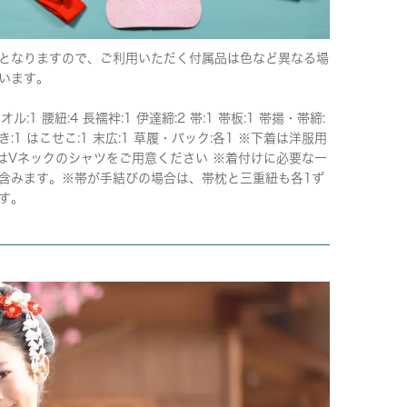
となりますので、ご利用いただく付属品は色など異なる場
います。
オル:1 腰紐:4 長襦袢:1 伊達締:2 帯:1 帯板:1 帯揚・帯締:
き:1 はこせこ:1 末広:1 草履・バック:各1 ※下着は洋服用
はVネックのシャツをご用意ください ※着付けに必要な一
含みます。※帯が手結びの場合は、帯枕と三重紐も各1ず
す。