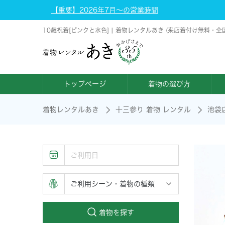
【重要】2026年7月～の営業時間
10歳祝着[ピンクと水色] | 着物レンタルあき (来店着付け無料・全
トップページ
着物の選び方
着物レンタルあき
十三参り 着物 レンタル
池袋
着物を探す