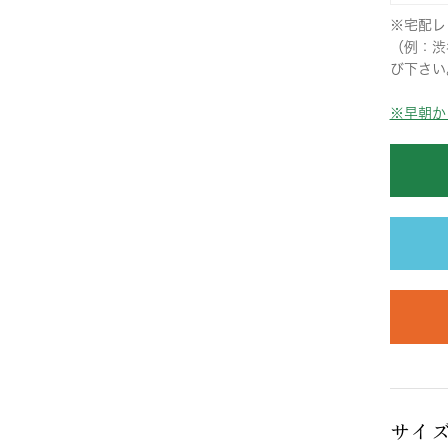
※宅配レ
（例：渋
び下さい
※早朝か
サイ