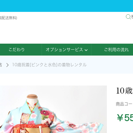
国配送無料)
こだわり
オプションサービス
ご利用の流れ
店
10歳祝着[ピンクと水色]の着物レンタル
10
商品コ
￥55