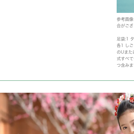
参考画像
合がござ
足袋:1 タ
各1 しご
のUまた
式すべて
つ含みま