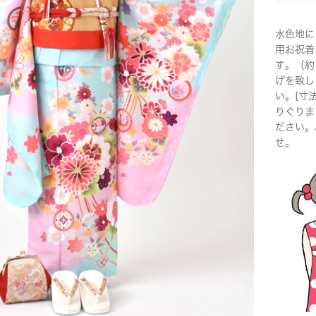
水色地に
用お祝着
す。（約
げを致し
い。[寸
りぐりま
ださい。
せ。