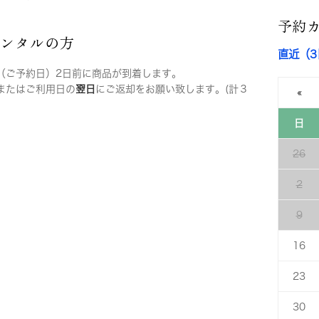
予約
レンタルの方
直近（
（ご予約日）2日前に商品が到着します。
またはご利用日の
翌日
にご返却をお願い致します。(計３
«
日
26
2
9
16
23
30