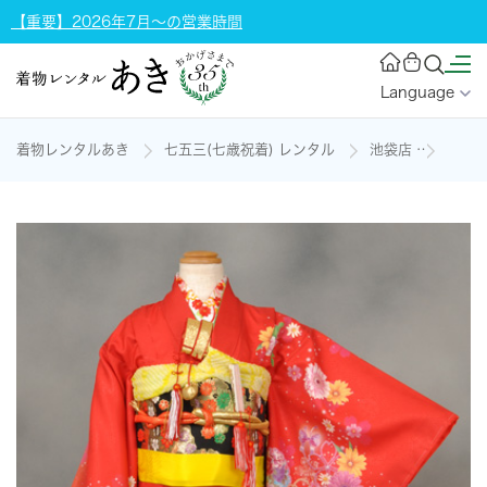
【重要】2026年7月～の営業時間
Language
着物レンタルあき
七五三(七歳祝着) レンタル
池袋店
七歳祝