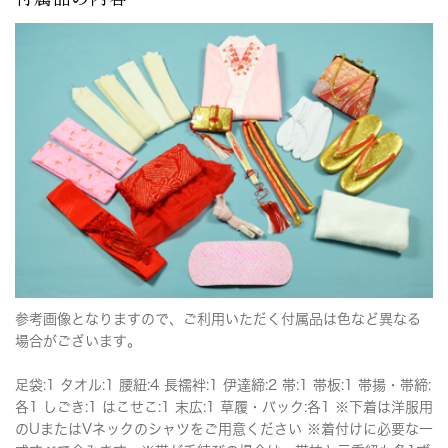
参考画像となりますので、ご利用いただく付属品は色など異なる
場合がございます。
足袋:1 タオル:1 腰紐:4 長襦袢:1 伊達締:2 帯:1 帯板:1 帯揚・帯締:
各1 しごき:1 はこせこ:1 末広:1 草履・バック:各1 ※下着は洋服用
のUまたはVネックのシャツをご用意ください ※着付けに必要な一