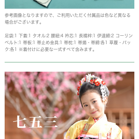
参考画像となりますので、ご利用いただく付属品は色など異なる
場合がございます。
足袋:1 下着:1 タオル:2 腰紐:4 衿芯:1 長襦袢:1 伊達締:2 コーリン
ベルト:1 帯板:1 帯止め金具:1 帯枕:1 帯揚・帯締:各1 草履・バッ
ク:各1 ※着付けに必要な一式すべて含みます。