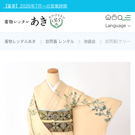
【重要】2026年7月～の営業時間
Language
着物レンタルあき
訪問着 レンタル
池袋店
訪問着[クリーム薔薇・Sサイズ]の着物レンタル