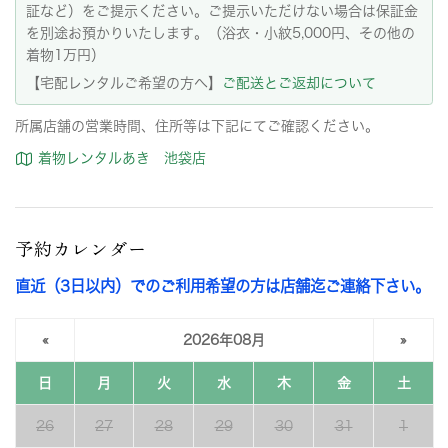
証など）をご提示ください。ご提示いただけない場合は保証金
を別途お預かりいたします。（浴衣・小紋5,000円、その他の
着物1万円）
【宅配レンタルご希望の方へ】
ご配送とご返却について
所属店舗の営業時間、住所等は下記にてご確認ください。
着物レンタルあき 池袋店
予約カレンダー
直近（3日以内）でのご利用希望の方は店舗迄ご連絡下さい。
«
2026年08月
»
日
月
火
水
木
金
土
26
27
28
29
30
31
1