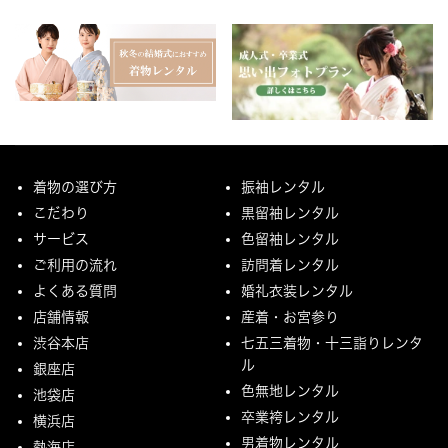
着物の選び方
振袖レンタル
こだわり
黒留袖レンタル
サービス
色留袖レンタル
ご利用の流れ
訪問着レンタル
よくある質問
婚礼衣装レンタル
店舗情報
産着・お宮参り
渋谷本店
七五三着物・十三詣りレンタ
ル
銀座店
色無地レンタル
池袋店
卒業袴レンタル
横浜店
男着物レンタル
熱海店