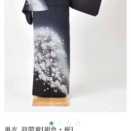
単衣_訪問着[紺色・桜]