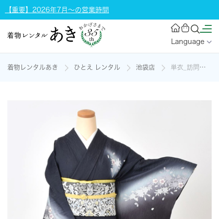
【重要】2026年7月～の営業時間
Language
着物レンタルあき
ひとえ レンタル
池袋店
単衣_訪問着[紺色・桜]の着物レンタル