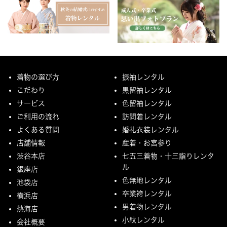
着物の選び方
振袖レンタル
こだわり
黒留袖レンタル
サービス
色留袖レンタル
ご利用の流れ
訪問着レンタル
よくある質問
婚礼衣装レンタル
店舗情報
産着・お宮参り
渋谷本店
七五三着物・十三詣りレンタ
ル
銀座店
色無地レンタル
池袋店
卒業袴レンタル
横浜店
男着物レンタル
熱海店
小紋レンタル
会社概要