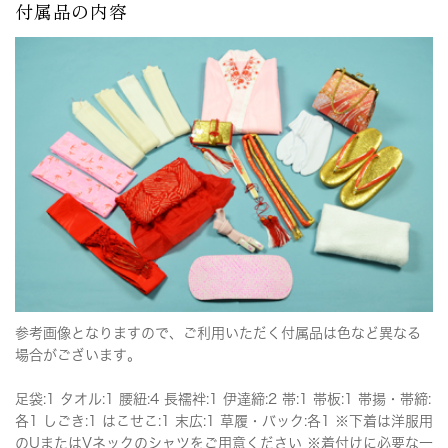
付属品の内容
参考画像となりますので、ご利用いただく付属品は色など異なる
場合がございます。
足袋:1 タオル:1 腰紐:4 長襦袢:1 伊達締:2 帯:1 帯板:1 帯揚・帯締:
各1 しごき:1 はこせこ:1 末広:1 草履・バック:各1 ※下着は洋服用
のUまたはVネックのシャツをご用意ください ※着付けに必要な一