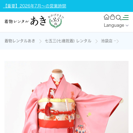
【重要】2026年7月～の営業時間
Language
着物レンタルあき
七五三(七歳祝着) レンタル
池袋店
七歳祝