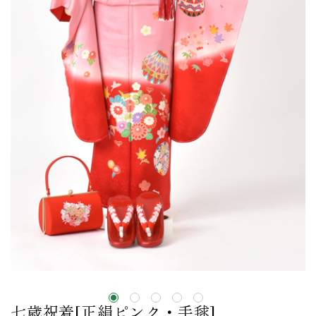
七歳祝着[正絹ピンク・手毬]