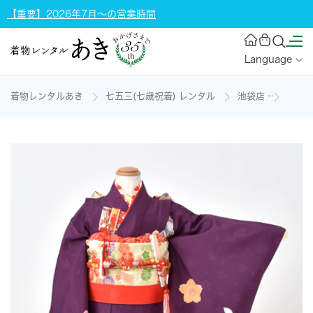
【重要】2026年7月～の営業時間
Language
着物レンタルあき
七五三(七歳祝着) レンタル
池袋店
七歳祝