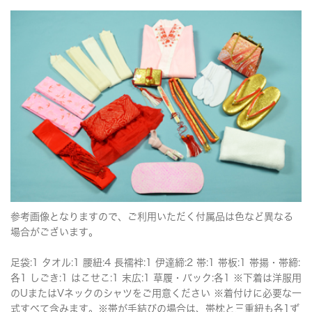
参考画像となりますので、ご利用いただく付属品は色など異なる
場合がございます。
足袋:1 タオル:1 腰紐:4 長襦袢:1 伊達締:2 帯:1 帯板:1 帯揚・帯締:
各1 しごき:1 はこせこ:1 末広:1 草履・バック:各1 ※下着は洋服用
のUまたはVネックのシャツをご用意ください ※着付けに必要な一
式すべて含みます。※帯が手結びの場合は、帯枕と三重紐も各1ず