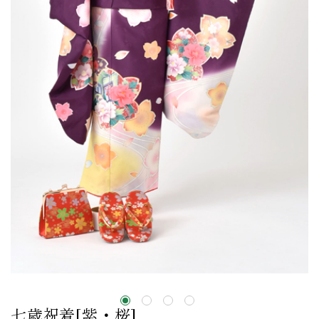
七歳祝着[紫・桜]