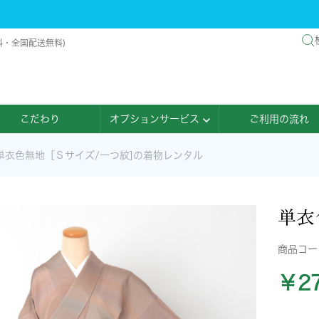
料・全国配送無料)
こだわり
オプションサービス
ご利用の流れ
単衣色無地［Ｓサイズ/一つ紋]の着物レンタル
単衣
商品コ
￥27