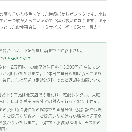
の落ち着いた多色を使った横段ぼかしがシックです。小紋
すが一つ紋が入っているので色無地扱いになります。お茶
っとしたお食事会に。（Ｓサイズ 裄：65cm 身丈：
）
お問合せは、下記所属店舗までご連絡下さい。
03-5568-0529
定休 2万円以上の商品は休日料金3,300円/1名にて定
もご利用いただけます。定休日の当日返却は承っており
。後日または配送（別途送料）でのご返却をお願いいた
。
円以下の商品は他支店での着付け、宅配レンタル、火曜
休日）に加え営業時間外での対応を行っておりません。
での受付時に現住所の確認できる身分証（免許証や保険
）をご提示ください。ご提示いただけない場合は保証金
お預かりいたします。（浴衣・小紋5,000円、その他の
万円）