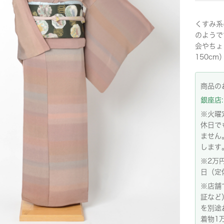
くすみ系
のようで
会やちょ
150cm
商品の
銀座店: 
※火曜
休日で
ません
します
※2万
日（定
※店舗
証など
を別途
着物1