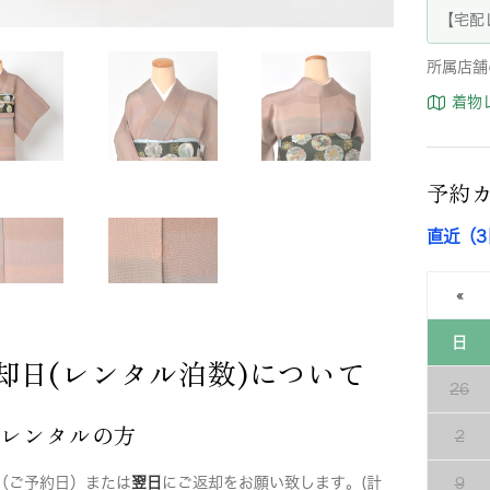
【宅配
所属店舗
着物
予約
直近（
«
日
却日(レンタル泊数)について
26
店レンタルの方
2
（ご予約日）または
翌日
にご返却をお願い致します。(計
9