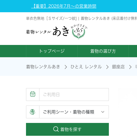
【重要】2026年7月～の営業時間
単衣色無地［Ｓサイズ/一つ紋] | 着物レンタルあき (来店着付け無
トップページ
着物の選び方
着物レンタルあき
ひとえ レンタル
銀座店
着物を探す