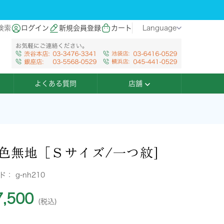
検索
ログイン
新規会員登録
カート
Language
よくある質問
店舗
色無地［Ｓサイズ/一つ紋]
ード：
g-nh210
,500
(税込)