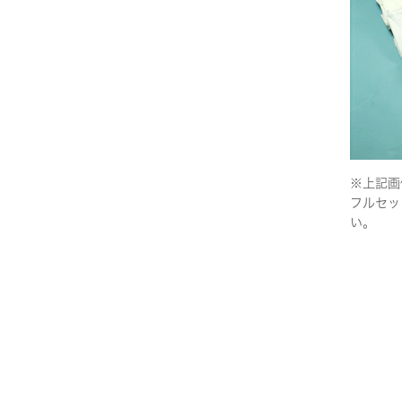
※上記画
フルセッ
い。