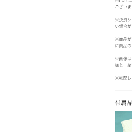
※PCモ
ございま
※決済シ
い場合が
※商品が
に商品の
※画像は
様と一緒
※宅配レ
付属