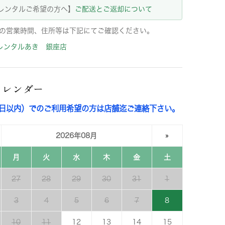
レンタルご希望の方へ】
ご配送とご返却について
の営業時間、住所等は下記にてご確認ください。
レンタルあき 銀座店
カレンダー
3日以内）でのご利用希望の方は店舗迄ご連絡下さい。
2026年08月
»
月
火
水
木
金
土
27
28
29
30
31
1
3
4
5
6
7
8
10
11
12
13
14
15