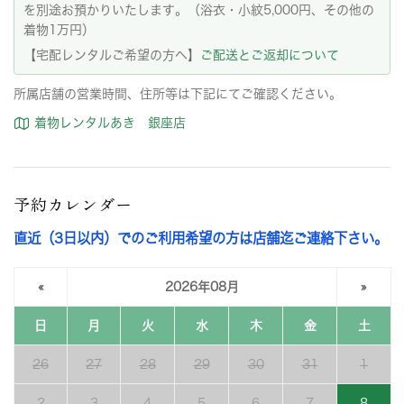
を別途お預かりいたします。（浴衣・小紋5,000円、その他の
着物1万円）
【宅配レンタルご希望の方へ】
ご配送とご返却について
所属店舗の営業時間、住所等は下記にてご確認ください。
着物レンタルあき 銀座店
予約カレンダー
直近（3日以内）でのご利用希望の方は店舗迄ご連絡下さい。
«
2026年08月
»
日
月
火
水
木
金
土
26
27
28
29
30
31
1
2
3
4
5
6
7
8