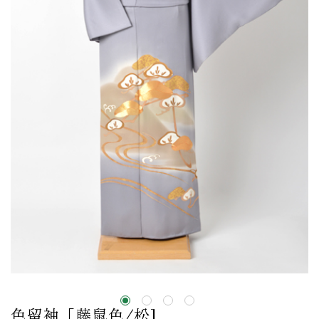
色留袖［藤鼠色/松]