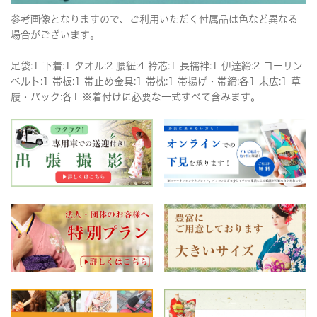
参考画像となりますので、ご利用いただく付属品は色など異なる
場合がございます。
足袋:1 下着:1 タオル:2 腰紐:4 衿芯:1 長襦袢:1 伊達締:2 コーリン
ベルト:1 帯板:1 帯止め金具:1 帯枕:1 帯揚げ・帯締:各1 末広:1 草
履・バック:各1 ※着付けに必要な一式すべて含みます。