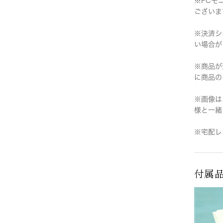
※PCモ
ございま
※決済シ
い場合が
※商品が
に商品の
※画像は
様と一緒
※宅配レ
付属