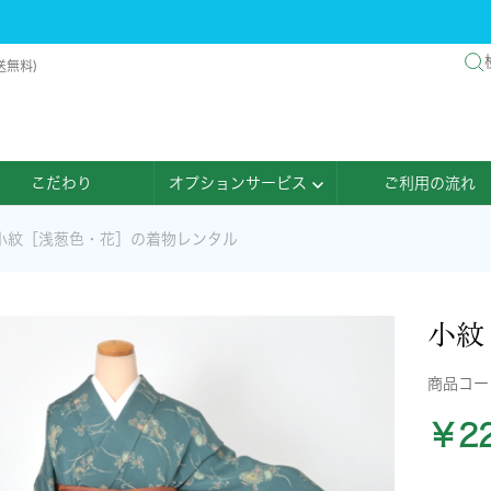
送無料)
こだわり
オプションサービス
ご利用の流れ
小紋［浅葱色・花］の着物レンタル
小紋
商品コ
￥22