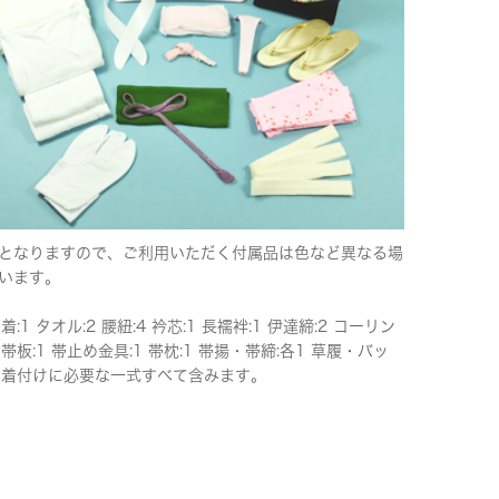
となりますので、ご利用いただく付属品は色など異なる場
います。
下着:1 タオル:2 腰紐:4 衿芯:1 長襦袢:1 伊達締:2 コーリン
 帯板:1 帯止め金具:1 帯枕:1 帯揚・帯締:各1 草履・バッ
 ※着付けに必要な一式すべて含みます。