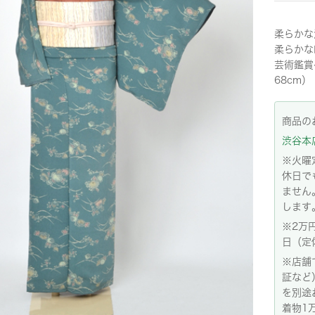
柔らかな
柔らかな
芸術鑑賞
68cm）
商品の
渋谷本店:
※火曜
休日で
ません
します
※2万
日（定
※店舗
証など
を別途
着物1