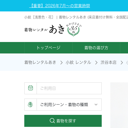
【重要】2026年7月～の営業時間
小紋［浅葱色・花］ | 着物レンタルあき (来店着付け無料・全国配
トップページ
着物の選び方
着物レンタルあき
小紋 レンタル
渋谷本店
着物を探す