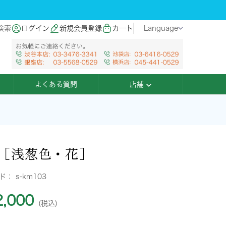
検索
ログイン
新規会員登録
カート
Language
よくある質問
店舗
［浅葱色・花］
ード：
s-km103
,000
(税込)