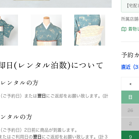
【宅配
所属店舗
着物
予約
却日(レンタル泊数)について
直近（
店レンタルの方
«
（ご予約日）または
翌日
にご返却をお願い致します。(計
日
26
レンタルの方
2
（ご予約日）2日前に商品が到着します。
またはご利用日の
翌日
にご返却をお願い致します。(計３
9