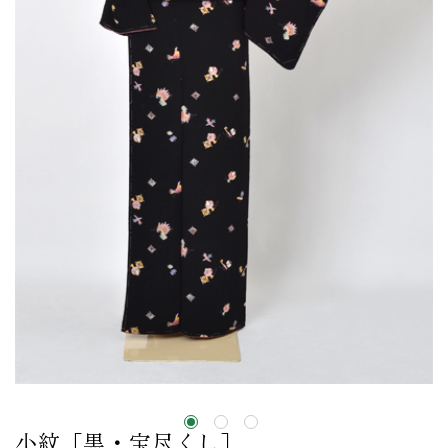
小紋［黒・宝尽くし］