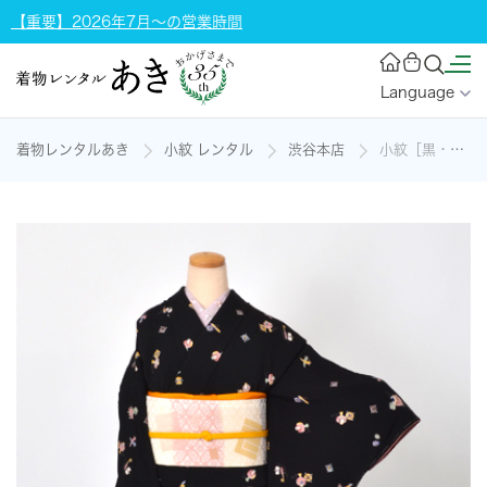
【重要】2026年7月～の営業時間
Language
着物レンタルあき
小紋 レンタル
渋谷本店
小紋［黒・宝尽くし］の着物レンタル