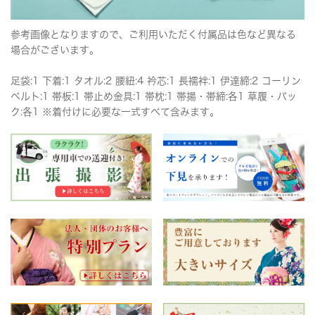
参考画像となりますので、ご利用いただく付属品は色など異なる
場合がございます。
足袋:1 下着:1 タオル:2 腰紐:4 衿芯:1 長襦袢:1 伊達締:2 コーリン
ベルト:1 帯板:1 帯止め金具:1 帯枕:1 帯揚・帯締:各1 草履・バッ
ク:各1 ※着付けに必要な一式すべて含みます。