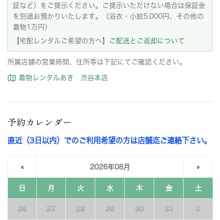
証など）をご提示ください。ご提示いただけない場合は保証金
を別途お預かりいたします。（浴衣・小紋5,000円、その他の
着物1万円）
【宅配レンタルご希望の方へ】
ご配送とご返却について
所属店舗の営業時間、住所等は下記にてご確認ください。
着物レンタルあき 渋谷本店
予約カレンダー
直近（3日以内）でのご利用希望の方は店舗迄ご連絡下さい。
«
2026年08月
»
日
月
火
水
木
金
土
26
27
28
29
30
31
1