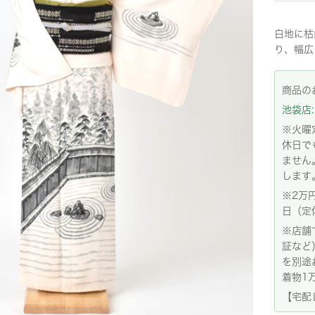
白地に枯
り、幅広
商品の
池袋店: 
※火曜
休日で
ません
します
※2万
日（定
※店舗
証など
を別途
着物1
【宅配