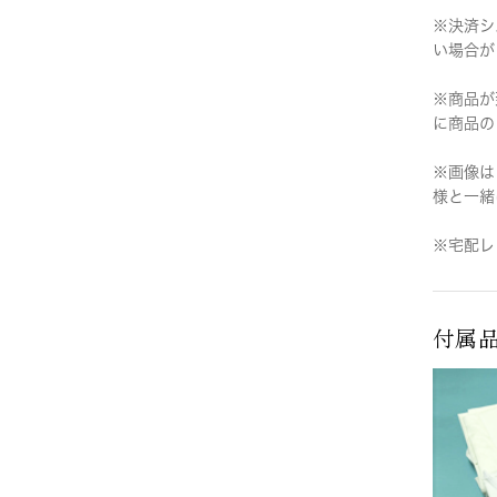
※決済シ
い場合が
※商品が
に商品の
※画像は
様と一緒
※宅配レ
付属