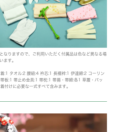
となりますので、ご利用いただく付属品は色など異なる場
います。
下着:1 タオル:2 腰紐:4 衿芯:1 長襦袢:1 伊達締:2 コーリン
 帯板:1 帯止め金具:1 帯枕:1 帯揚・帯締:各1 草履・バッ
 ※着付けに必要な一式すべて含みます。