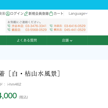
検索
ログイン
新規会員登録
カート
Language
よくある質問
店舗
着［白・枯山水風景］
ード：
i-hm462
,000
(税込)