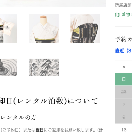
所属店舗
着物
予約
直近（
«
日
26
却日(レンタル泊数)について
2
店レンタルの方
9
（ご予約日）または
翌日
にご返却をお願い致します。(計
16