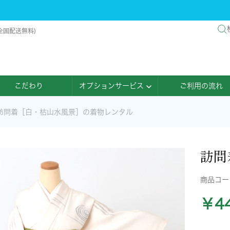
全国配送無料)
こだわり
オプションサービス
ご利用の流れ
訪問着［白・枯山水風景］の着物レンタル
訪問
商品コ
￥44