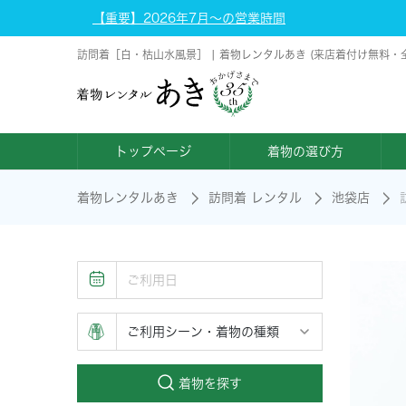
【重要】2026年7月～の営業時間
訪問着［白・枯山水風景］ | 着物レンタルあき (来店着付け無料・
トップページ
着物の選び方
着物レンタルあき
訪問着 レンタル
池袋店
着物を探す