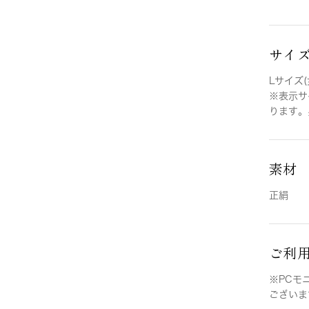
サイ
Lサイズ(
※表示サ
ります。
素材
正絹
ご利
※PCモ
ございま