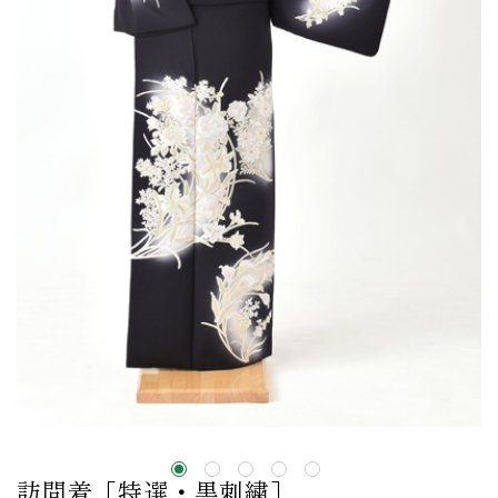
訪問着［特選・黒刺繍］