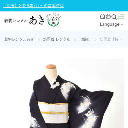
【重要】2026年7月～の営業時間
Language
着物レンタルあき
訪問着 レンタル
池袋店
訪問着［特選・黒刺繍］の着物レンタル