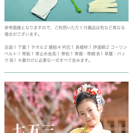
参考画像となりますので、ご利用いただく付属品は色など異なる
場合がございます。
足袋:1 下着:1 タオル:2 腰紐:4 衿芯:1 長襦袢:1 伊達締:2 コーリン
ベルト:1 帯板:1 帯止め金具:1 帯枕:1 帯揚・帯締:各1 草履・バッ
ク:各1 ※着付けに必要な一式すべて含みます。