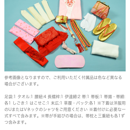
参考画像となりますので、ご利用いただく付属品は色など異なる
場合がございます。
足袋:1 タオル:1 腰紐:4 長襦袢:1 伊達締:2 帯:1 帯板:1 帯揚・帯締:
各1 しごき:1 はこせこ:1 末広:1 草履・バック:各1 ※下着は洋服用
のUまたはVネックのシャツをご用意ください ※着付けに必要な一
式すべて含みます。※帯が手結びの場合は、帯枕と三重紐も各1ず
つ含みます。