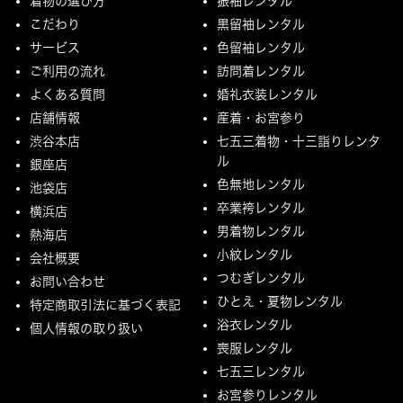
着物の選び方
振袖レンタル
こだわり
黒留袖レンタル
サービス
色留袖レンタル
ご利用の流れ
訪問着レンタル
よくある質問
婚礼衣装レンタル
店舗情報
産着・お宮参り
渋谷本店
七五三着物・十三詣りレンタ
ル
銀座店
色無地レンタル
池袋店
卒業袴レンタル
横浜店
男着物レンタル
熱海店
小紋レンタル
会社概要
つむぎレンタル
お問い合わせ
ひとえ・夏物レンタル
特定商取引法に基づく表記
浴衣レンタル
個人情報の取り扱い
喪服レンタル
七五三レンタル
お宮参りレンタル