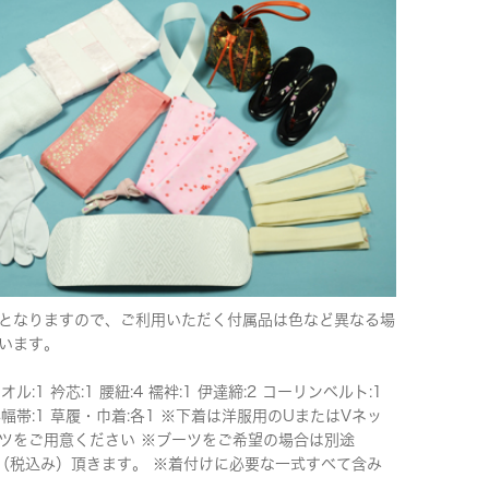
となりますので、ご利用いただく付属品は色など異なる場
います。
タオル:1 衿芯:1 腰紐:4 襦袢:1 伊達締:2 コーリンベルト:1
半幅帯:1 草履・巾着:各1 ※下着は洋服用のUまたはVネッ
ツをご用意ください ※ブーツをご希望の場合は別途
00（税込み）頂きます。 ※着付けに必要な一式すべて含み