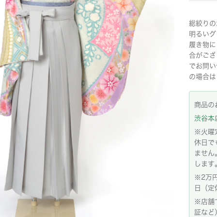
総絞りの
明るいグ
履き物に
合がござ
でお問い
の場合は
商品の
渋谷本店:
※火曜
休日で
ません
します
※2万
日（定
※店舗
証など