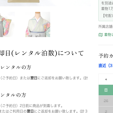
を別途
着物1
【宅配
所属店舗
着物
却日(レンタル泊数)について
予約
店レンタルの方
直近（
（ご予約日）または
翌日
にご返却をお願い致します。(計
«
日
レンタルの方
26
（ご予約日）2日前に商品が到着します。
またはご利用日の
翌日
にご返却をお願い致します。(計３
2