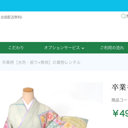
・全国配送無料)
こだわり
オプションサービス
ご利用の流れ
卒業袴［水色・絞り×無地］の着物レンタル
卒業
商品コ
￥49