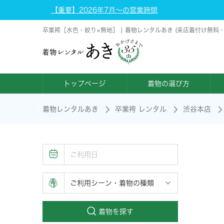
【重要】2026年7月～の営業時間
卒業袴［水色・絞り×無地］ | 着物レンタルあき (来店着付け無料
トップページ
着物の選び方
着物レンタルあき
卒業袴 レンタル
渋谷本店
着物を探す