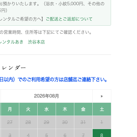
お預かりいたします。（浴衣・小紋5,000円、その他の
万円）
レンタルご希望の方へ】
ご配送とご返却について
の営業時間、住所等は下記にてご確認ください。
レンタルあき 渋谷本店
カレンダー
3日以内）でのご利用希望の方は店舗迄ご連絡下さい。
2026年08月
»
月
火
水
木
金
土
27
28
29
30
31
1
3
4
5
6
7
8