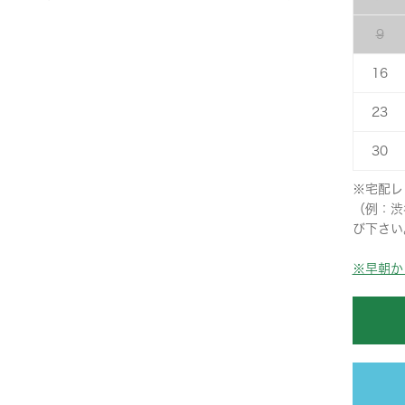
9
16
23
30
※宅配レ
（例：渋
び下さい
※早朝か