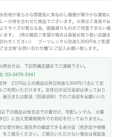
水色地が柔らかな雰囲気に束ねのし模様が華やかな着物に
レーの袴を合わせた商品でございます。※袴はご身長やお
よりサイズが異なる為、画像通りものがご用意できない場
います。〈袴の確認ご希望の場合は直接お取り扱い店舗ま
合わせください〉 ブーツレンタル別途3,300円をご希望
ご注文時"お問い合わせ欄"にご記入お願い致します。
お問合せは、下記所属店舗までご連絡下さい。
 03-3476-3341
定休 2万円以上の商品は休日料金3,300円/1名にて定
もご利用いただけます。定休日の当日返却は承っており
。後日または配送（別途送料）でのご返却をお願いいた
。
円以下の商品は他支店での着付け、宅配レンタル、火曜
休日）に加え営業時間外での対応を行っておりません。
での受付時に現住所の確認できる身分証（免許証や保険
）をご提示ください。ご提示いただけない場合は保証金