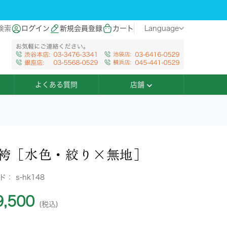
検索
ログイン
新規会員登録
カート
Language
よくある質問
店舗
袴［水色・絞り×無地］
ード：
s-hk148
,500
(税込)