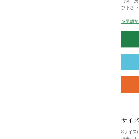
（例：渋
び下さい
※早朝か
サイ
Sサイズ(
※表示サ