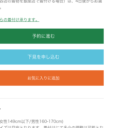
谷店の着物を銀座店で着付ける場合）は、4日後からお選
。
らの着付け承ります。
予約に進む
下見を申し込む
お気に入りに追加
ズ
女性149cm以下/男性160-170cm)
イズは目安となります。着付けにて多少の調整は可能とな