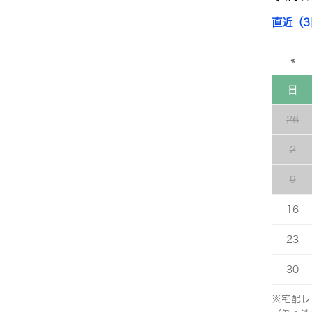
直近（
«
日
26
2
9
16
23
30
※宅配レ