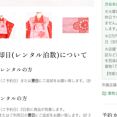
渋谷本店:
※火曜
休日で
ません
します
※2万
日（定
※店舗
却日(レンタル泊数)について
証など
を別途
着物1
店レンタルの方
【宅配
（ご予約日）または
翌日
にご返却をお願い致します。(計
所属店舗
着物
レンタルの方
（ご予約日）2日前に商品が到着します。
予約
またはご利用日の
翌日
にご返却をお願い致します。(計３