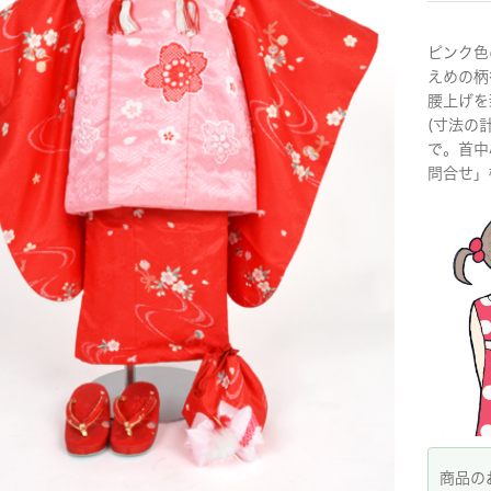
ピンク色
えめの柄
腰上げを
(寸法の
で。首中
問合せ」
商品の