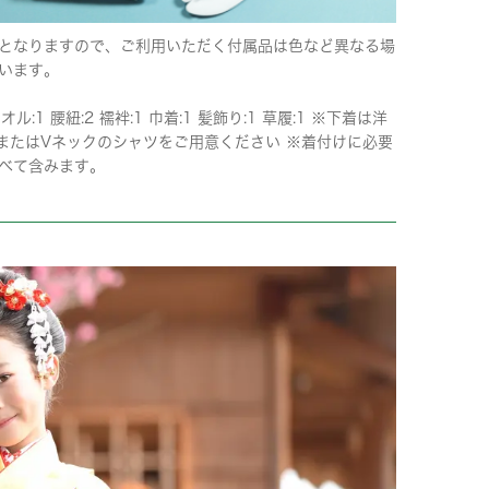
となりますので、ご利用いただく付属品は色など異なる場
います。
タオル:1 腰紐:2 襦袢:1 巾着:1 髪飾り:1 草履:1 ※下着は洋
またはVネックのシャツをご用意ください ※着付けに必要
べて含みます。