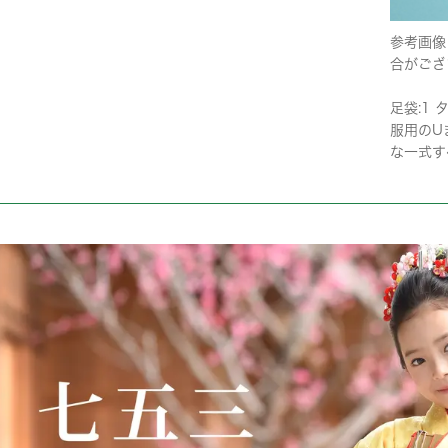
参考画像
合がござ
足袋:1 
服用のU
な一式す