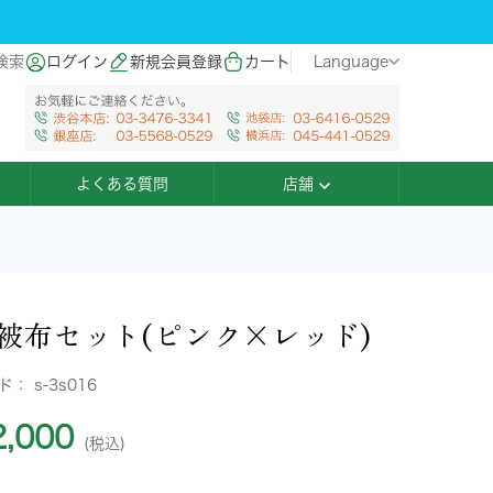
検索
ログイン
新規会員登録
カート
Language
よくある質問
店舗
被布セット(ピンク×レッド)
ード：
s-3s016
,000
(税込)