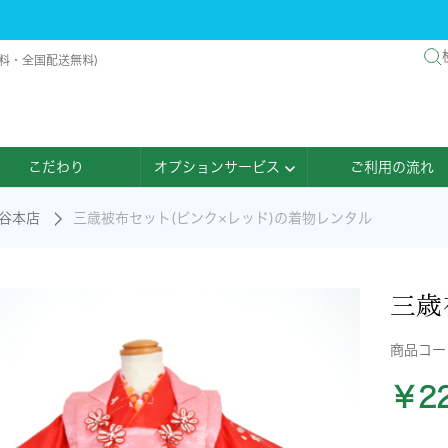
無料・全国配送無料)
こだわり
オプションサービス
ご利用の流れ
谷本店
三歳被布セット(ピンク×レッド)の着物レンタル
三歳
商品コ
￥22