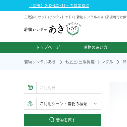
【重要】2026年7月～の営業時間
三歳被布セット(ピンク×レッド) | 着物レンタルあき (来店着付け
トップページ
着物の選び方
着物レンタルあき
七五三(三歳祝着) レンタル
渋
着物を探す