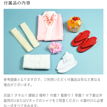
付属品の内容
参考画像となりますので、ご利用いただく付属品は色など異なる
場合がございます。
足袋:1 タオル:1 腰紐:2 襦袢:1 巾着:1 髪飾り:1 草履:1 ※下着は洋
服用のUまたはVネックのシャツをご用意ください ※着付けに必要
な一式すべて含みます。