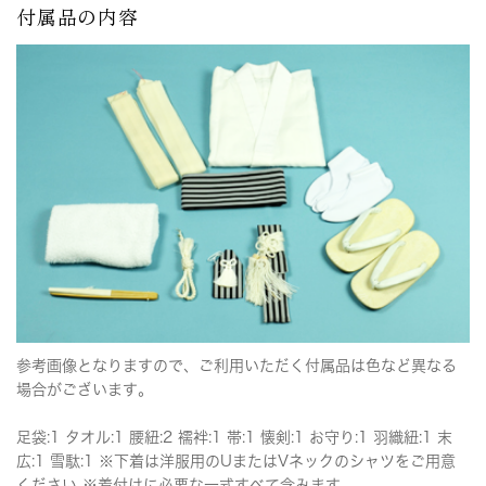
付属品の内容
参考画像となりますので、ご利用いただく付属品は色など異なる
場合がございます。
足袋:1 タオル:1 腰紐:2 襦袢:1 帯:1 懐剣:1 お守り:1 羽織紐:1 末
広:1 雪駄:1 ※下着は洋服用のUまたはVネックのシャツをご用意
ください ※着付けに必要な一式すべて含みます。