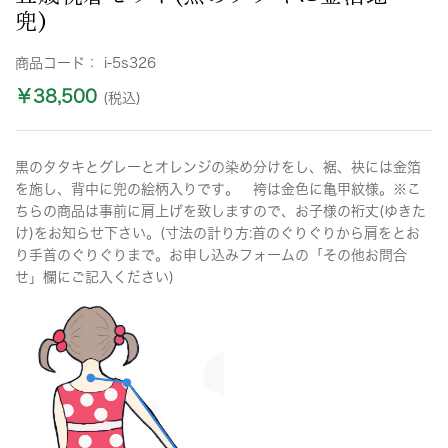
兜)
商品コード：
i-5s326
￥38,500
(税込)
黒のタタキとグレーとオレンジの染め分けをし、裾、袂には金箔
を施し、背中に兜の絵柄入りです。 袴は金色に亀甲紋様。※こ
ちらの商品は事前に肩上げを致しますので、お子様の裄丈(ゆきた
け)をお知らせ下さい。(寸法の計り方:首のぐりぐりから肩をとお
り手首のぐりぐりまで。お申し込みフォームの「その他お問合
せ」欄にご記入ください)