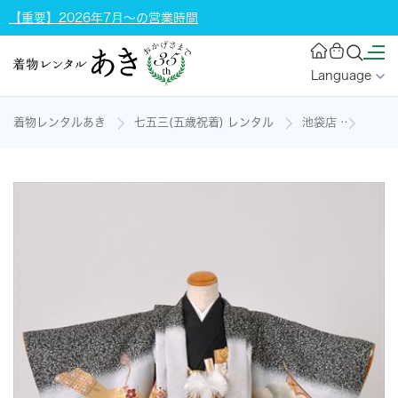
【重要】2026年7月～の営業時間
Language
着物レンタルあき
七五三(五歳祝着) レンタル
池袋店
五歳