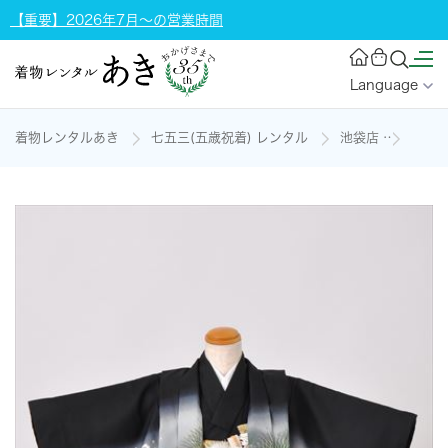
【重要】2026年7月～の営業時間
Language
着物レンタルあき
七五三(五歳祝着) レンタル
池袋店
五歳祝