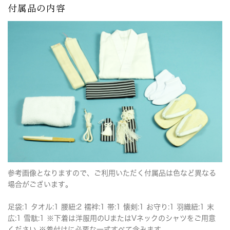
付属品の内容
参考画像となりますので、ご利用いただく付属品は色など異なる
場合がございます。
足袋:1 タオル:1 腰紐:2 襦袢:1 帯:1 懐剣:1 お守り:1 羽織紐:1 末
広:1 雪駄:1 ※下着は洋服用のUまたはVネックのシャツをご用意
ください ※着付けに必要な一式すべて含みます。