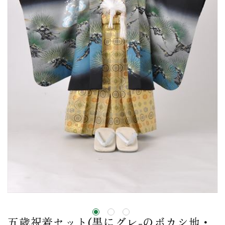
五歳祝着セット(黒にグレ-のボカシ地・,