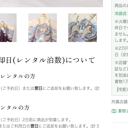
商品の
池袋店: 
※火曜
休日で
ません
します
※2万
日（定
却日(レンタル泊数)について
※店舗
証など
店レンタルの方
を別途
着物1
（ご予約日）または
翌日
にご返却をお願い致します。(計
【宅配
所属店舗
レンタルの方
着物
（ご予約日）2日前に商品が到着します。
またはご利用日の
翌日
にご返却をお願い致します。(計３