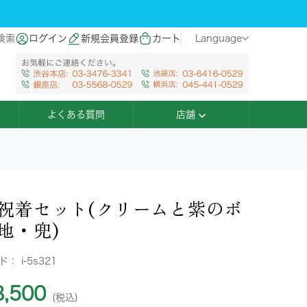
検索
ログイン
新規会員登録
カート
Language
よくある質問
店舗
祝着セット(クリームと紫のボ
地・兜)
ード：
i-5s321
,500
(税込)