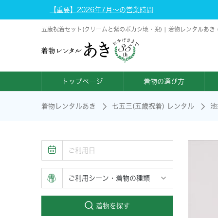
【重要】2026年7月～の営業時間
五歳祝着セット(クリームと紫のボカシ地・兜) | 着物レンタルあき
トップページ
着物の選び方
着物レンタルあき
七五三(五歳祝着) レンタル
池
着物を探す