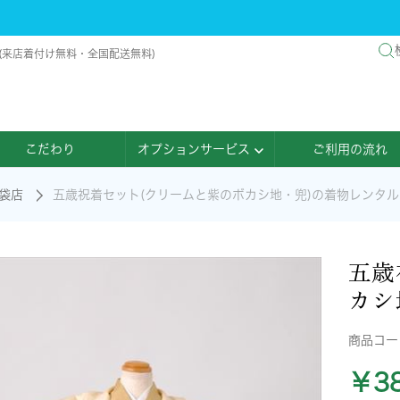
 (来店着付け無料・全国配送無料)
こだわり
オプションサービス
ご利用の流れ
袋店
五歳祝着セット(クリームと紫のボカシ地・兜)の着物レンタル
五歳
カシ
商品コ
￥38