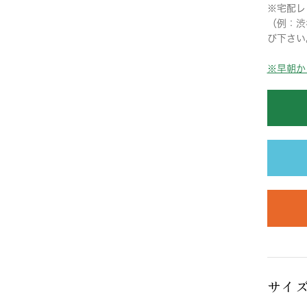
※宅配レ
（例：渋
び下さい
※早朝か
サイ