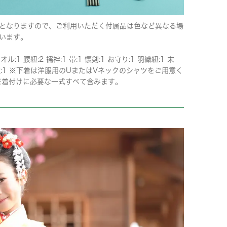
となりますので、ご利用いただく付属品は色など異なる場
います。
オル:1 腰紐:2 襦袢:1 帯:1 懐剣:1 お守り:1 羽織紐:1 末
雪駄:1 ※下着は洋服用のUまたはVネックのシャツをご用意く
※着付けに必要な一式すべて含みます。