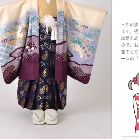
三色の淡
ます。柄
紋様を施
ので、お
首のぐり
ームの「