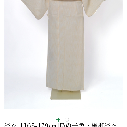
浴衣［165-179cm]鳥の子色・楊柳浴衣