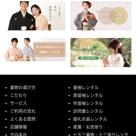
着物の選び方
振袖レンタル
こだわり
黒留袖レンタル
サービス
色留袖レンタル
ご利用の流れ
訪問着レンタル
よくある質問
婚礼衣装レンタル
店舗情報
産着・お宮参り
渋谷本店
七五三着物・十三詣りレンタ