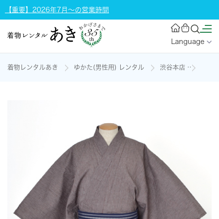
【重要】2026年7月～の営業時間
Language
着物レンタルあき
ゆかた(男性用) レンタル
渋谷本店
浴衣[