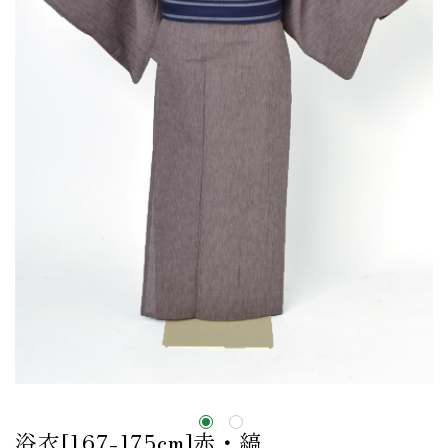
浴衣[167-175cm]赤・縞