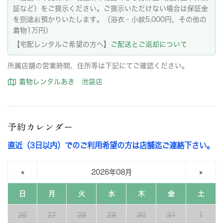
証など）をご提示ください。ご提示いただけない場合は保証金
を別途お預かりいたします。（浴衣・小紋5,000円、その他の
着物1万円）
【宅配レンタルご希望の方へ】
ご配送とご返却について
所属店舗の営業時間、住所等は下記にてご確認ください。
着物レンタルあき 池袋店
予約カレンダー
直近（3日以内）でのご利用希望の方は店舗迄ご連絡下さい。
«
2026年08月
»
日
月
火
水
木
金
土
26
27
28
29
30
31
1