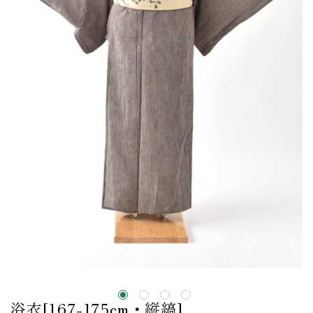
浴衣[167-175cm・縦縞]