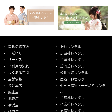
着物の選び方
振袖レンタル
こだわり
黒留袖レンタル
サービス
色留袖レンタル
ご利用の流れ
訪問着レンタル
よくある質問
婚礼衣装レンタル
店舗情報
産着・お宮参り
渋谷本店
七五三着物・十三詣りレンタ
ル
銀座店
色無地レンタル
池袋店
卒業袴レンタル
横浜店
男着物レンタル
熱海店