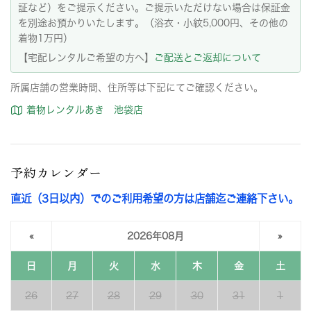
証など）をご提示ください。ご提示いただけない場合は保証金
を別途お預かりいたします。（浴衣・小紋5,000円、その他の
着物1万円）
【宅配レンタルご希望の方へ】
ご配送とご返却について
所属店舗の営業時間、住所等は下記にてご確認ください。
着物レンタルあき 池袋店
予約カレンダー
直近（3日以内）でのご利用希望の方は店舗迄ご連絡下さい。
«
2026年08月
»
日
月
火
水
木
金
土
26
27
28
29
30
31
1