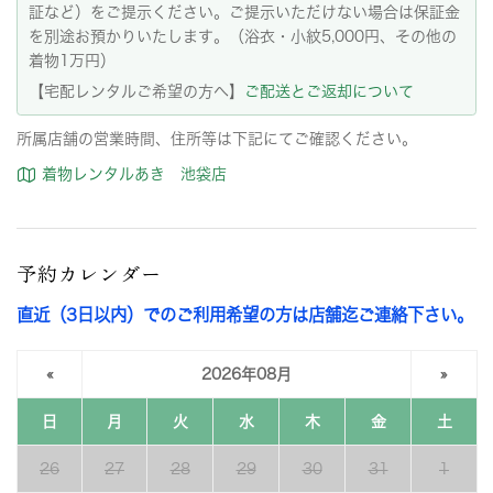
証など）をご提示ください。ご提示いただけない場合は保証金
を別途お預かりいたします。（浴衣・小紋5,000円、その他の
着物1万円）
【宅配レンタルご希望の方へ】
ご配送とご返却について
所属店舗の営業時間、住所等は下記にてご確認ください。
着物レンタルあき 池袋店
予約カレンダー
直近（3日以内）でのご利用希望の方は店舗迄ご連絡下さい。
«
2026年08月
»
日
月
火
水
木
金
土
26
27
28
29
30
31
1