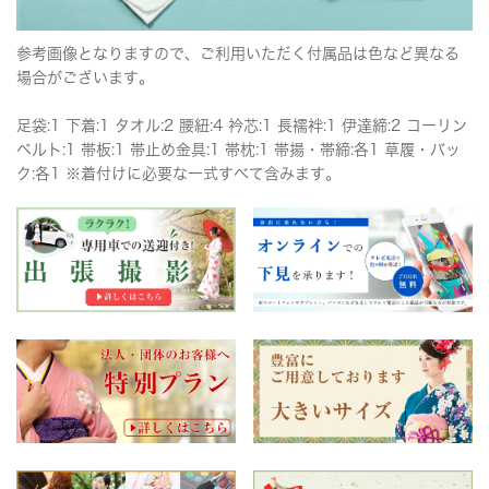
参考画像となりますので、ご利用いただく付属品は色など異なる
場合がございます。
足袋:1 下着:1 タオル:2 腰紐:4 衿芯:1 長襦袢:1 伊達締:2 コーリン
ベルト:1 帯板:1 帯止め金具:1 帯枕:1 帯揚・帯締:各1 草履・バッ
ク:各1 ※着付けに必要な一式すべて含みます。