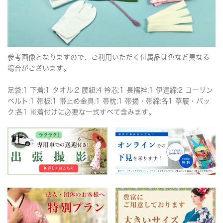
参考画像となりますので、ご利用いただく付属品は色など異なる
場合がございます。
足袋:1 下着:1 タオル:2 腰紐:4 衿芯:1 長襦袢:1 伊達締:2 コーリン
ベルト:1 帯板:1 帯止め金具:1 帯枕:1 帯揚・帯締:各1 草履・バッ
ク:各1 ※着付けに必要な一式すべて含みます。