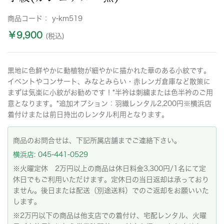
商品コード：
y-km519
￥9,900
(税込)
黒地に色鮮やかに動植物が細やかに描かれた華のある小紋です。
イベントやコンサート、みなとみらい・赤レンガ倉庫など散策に
まずは気楽に小紋がお勧めです！*半衿は刺繍または色半衿のご用
意となります。*追加オプション：羽織レンタル2,200円※横浜店
着付けまたは前日持出のレンタル利用となります。
商品のお問合せは、下記所属店舗までご連絡下さい。
横浜店: 045-441-0529
※火曜定休 2万円以上の商品は休日料金3,300円/1名にて定
休日でもご利用いただけます。定休日の当日返却は承っており
ません。後日または配送（別途送料）でのご返却をお願いいた
します。
※2万円以下の商品は他支店での着付け、宅配レンタル、火曜