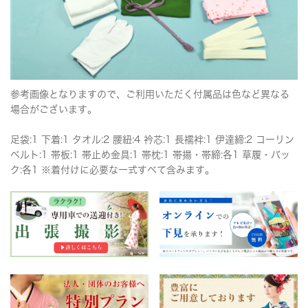
参考画像となりますので、ご利用いただく付属品は色など異なる
場合がございます。
足袋:1 下着:1 タオル:2 腰紐:4 衿芯:1 長襦袢:1 伊達締:2 コーリン
ベルト:1 帯板:1 帯止め金具:1 帯枕:1 帯揚・帯締:各1 草履・バッ
ク:各1 ※着付けに必要な一式すべて含みます。