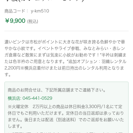
商品コード：
y-km510
￥9,900
(税込)
濃いピンクは市松がポイントに大きな花が咲き誇る色鮮やかで華
やかな小紋です。イベントやライブ参戦、みなとみらい・赤レン
ガ倉庫など散策にまずは気楽に小紋がお勧めです！*半衿は刺繍ま
たは色半衿のご用意となります。*追加オプション：羽織レンタル
2,200円※横浜店着付けまたは前日持出のレンタル利用となりま
す。
商品のお問合せは、下記所属店舗までご連絡下さい。
横浜店: 045-441-0529
※火曜定休 2万円以上の商品は休日料金3,300円/1名にて定
休日でもご利用いただけます。定休日の当日返却は承っており
ません。後日または配送（別途送料）でのご返却をお願いいた
します。