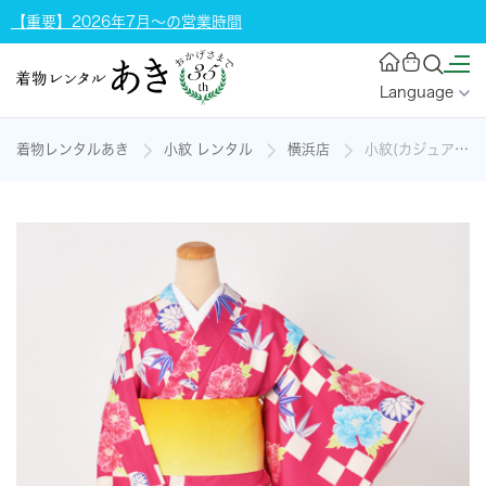
【重要】2026年7月～の営業時間
Language
着物レンタルあき
小紋 レンタル
横浜店
小紋(カジュアル・ピンク)の着物レンタル