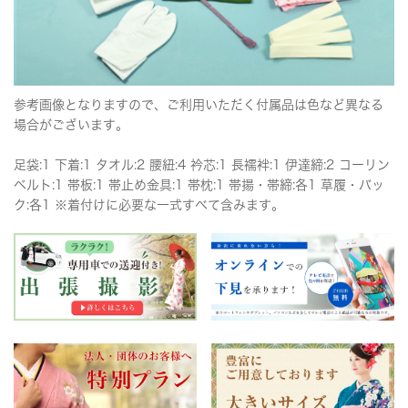
参考画像となりますので、ご利用いただく付属品は色など異なる
場合がございます。
足袋:1 下着:1 タオル:2 腰紐:4 衿芯:1 長襦袢:1 伊達締:2 コーリン
ベルト:1 帯板:1 帯止め金具:1 帯枕:1 帯揚・帯締:各1 草履・バッ
ク:各1 ※着付けに必要な一式すべて含みます。