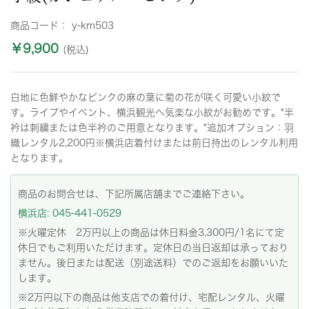
商品コード：
y-km503
￥9,900
(税込)
白地に色鮮やかなピンクの麻の葉に菊の花が咲く可愛い小紋で
す。ライプやイベント、横浜観光へ気楽な小紋がお勧めです。*半
衿は刺繍または色半衿のご用意となります。*追加オプション：羽
織レンタル2,200円※横浜店着付けまたは前日持出のレンタル利用
となります。
商品のお問合せは、下記所属店舗までご連絡下さい。
横浜店: 045-441-0529
※火曜定休 2万円以上の商品は休日料金3,300円/1名にて定
休日でもご利用いただけます。定休日の当日返却は承っており
ません。後日または配送（別途送料）でのご返却をお願いいた
します。
※2万円以下の商品は他支店での着付け、宅配レンタル、火曜