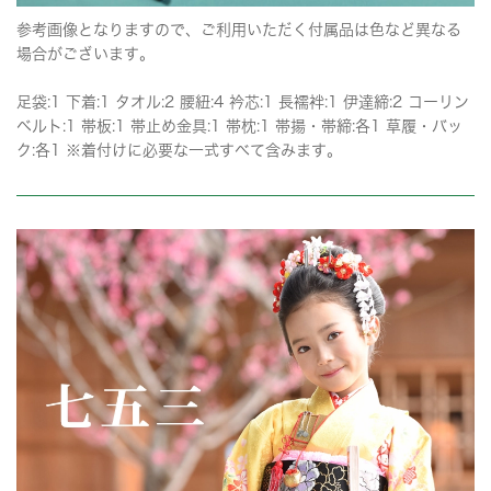
参考画像となりますので、ご利用いただく付属品は色など異なる
場合がございます。
足袋:1 下着:1 タオル:2 腰紐:4 衿芯:1 長襦袢:1 伊達締:2 コーリン
ベルト:1 帯板:1 帯止め金具:1 帯枕:1 帯揚・帯締:各1 草履・バッ
ク:各1 ※着付けに必要な一式すべて含みます。