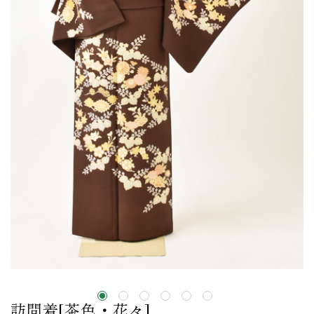
訪問着[茶色・花々]