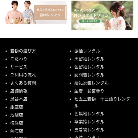
着物の選び方
振袖レンタル
こだわり
黒留袖レンタル
サービス
色留袖レンタル
ご利用の流れ
訪問着レンタル
よくある質問
婚礼衣装レンタル
店舗情報
産着・お宮参り
渋谷本店
七五三着物・十三詣りレンタ
ル
銀座店
色無地レンタル
池袋店
卒業袴レンタル
横浜店
男着物レンタル
熱海店
小紋レンタル