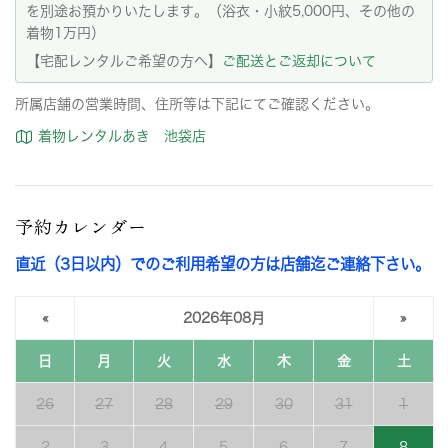
を別途お預かりいたします。（浴衣・小紋5,000円、その他の
着物1万円）
【宅配レンタルご希望の方へ】
ご配送とご返却について
所属店舗の営業時間、住所等は下記にてご確認ください。
着物レンタルあき 池袋店
予約カレンダー
直近（3日以内）でのご利用希望の方は店舗迄ご連絡下さい。
«
2026年08月
»
日
月
火
水
木
金
土
26
27
28
29
30
31
1
2
3
4
5
6
7
8