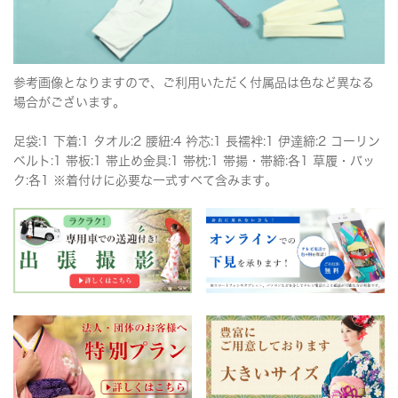
参考画像となりますので、ご利用いただく付属品は色など異なる
場合がございます。
足袋:1 下着:1 タオル:2 腰紐:4 衿芯:1 長襦袢:1 伊達締:2 コーリン
ベルト:1 帯板:1 帯止め金具:1 帯枕:1 帯揚・帯締:各1 草履・バッ
ク:各1 ※着付けに必要な一式すべて含みます。