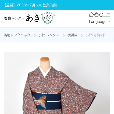
【重要】2026年7月～の営業時間
Language
着物レンタルあき
小紋 レンタル
横浜店
小紋(総柄×名古屋帯)の着物レンタル