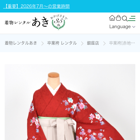
【重要】2026年7月～の営業時間
Language
着物レンタルあき
卒業袴 レンタル
銀座店
卒業袴[赤地に桜]の着物レンタル