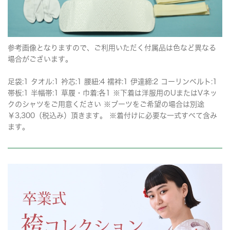
参考画像となりますので、ご利用いただく付属品は色など異なる
場合がございます。
足袋:1 タオル:1 衿芯:1 腰紐:4 襦袢:1 伊達締:2 コーリンベルト:1
帯板:1 半幅帯:1 草履・巾着:各1 ※下着は洋服用のUまたはVネッ
クのシャツをご用意ください ※ブーツをご希望の場合は別途
￥3,300（税込み）頂きます。 ※着付けに必要な一式すべて含み
ます。