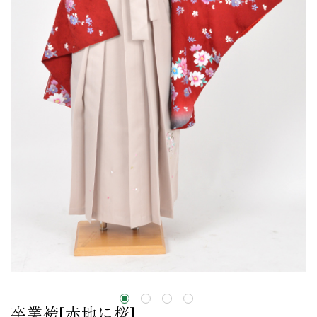
卒業袴[赤地に桜]