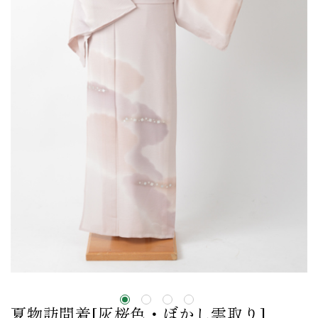
夏物訪問着[灰桜色・ぼかし雲取り]