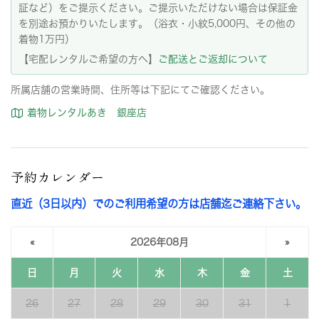
証など）をご提示ください。ご提示いただけない場合は保証金
を別途お預かりいたします。（浴衣・小紋5,000円、その他の
着物1万円）
【宅配レンタルご希望の方へ】
ご配送とご返却について
所属店舗の営業時間、住所等は下記にてご確認ください。
着物レンタルあき 銀座店
予約カレンダー
直近（3日以内）でのご利用希望の方は店舗迄ご連絡下さい。
«
2026年08月
»
日
月
火
水
木
金
土
26
27
28
29
30
31
1