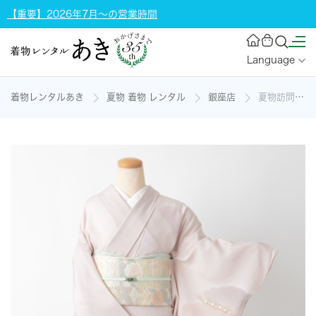
【重要】2026年7月～の営業時間
Language
着物レンタルあき
夏物 着物 レンタル
銀座店
夏物訪問着[灰桜色・ぼかし雲取り]の着物レンタル