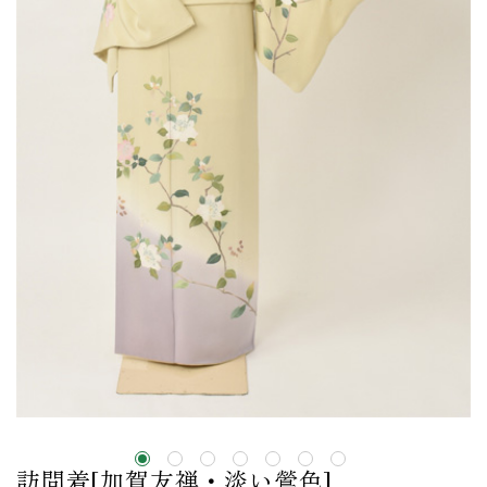
訪問着[加賀友禅・淡い鶯色]