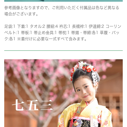
参考画像となりますので、ご利用いただく付属品は色など異なる
場合がございます。
足袋:1 下着:1 タオル:2 腰紐:4 衿芯:1 長襦袢:1 伊達締:2 コーリン
ベルト:1 帯板:1 帯止め金具:1 帯枕:1 帯揚・帯締:各1 草履・バッ
ク:各1 ※着付けに必要な一式すべて含みます。