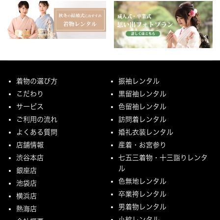
着物の選び方
振袖レンタル
こだわり
黒留袖レンタル
サービス
色留袖レンタル
ご利用の流れ
訪問着レンタル
よくある質問
婚礼衣装レンタル
店舗情報
産着・お宮参り
渋谷本店
七五三着物・十三詣りレンタ
ル
銀座店
色無地レンタル
池袋店
卒業袴レンタル
横浜店
男着物レンタル
熱海店
小紋レンタル