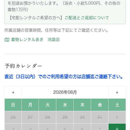
を別途お預かりいたします。（浴衣・小紋5,000円、その他の
着物1万円）
【宅配レンタルご希望の方へ】
ご配送とご返却について
所属店舗の営業時間、住所等は下記にてご確認ください。
着物レンタルあき 池袋店
予約カレンダー
直近（3日以内）でのご利用希望の方は店舗迄ご連絡下さい。
«
2026年08月
»
日
月
火
水
木
金
土
26
27
28
29
30
31
1
2
3
4
5
6
7
8