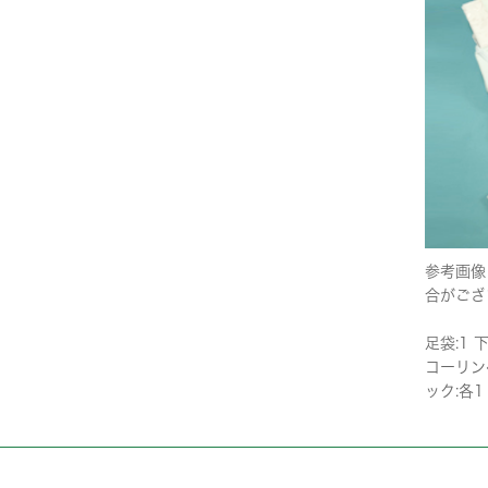
参考画像
合がござ
足袋:1 下
コーリンベ
ック:各