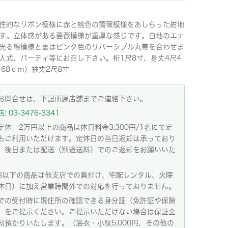
性的なリボン模様に赤と桃色の薔薇模様をあしらった紺地
す。立体感がある薔薇模様が重厚な感じです。白地のエナ
光る線模様と裏はピンク色のリバーシブル丸帯を合わせま
人式、パーティ等にお召し下さい。裄1尺8寸、身丈4尺4
168ｃｍ）袖丈2尺8寸
お問合せは、下記所属店舗までご連絡下さい。
 03-3476-3341
定休 2万円以上の商品は休日料金3,300円/1名にて定
もご利用いただけます。定休日の当日返却は承っており
。後日または配送（別途送料）でのご返却をお願いいた
。
円以下の商品は他支店での着付け、宅配レンタル、火曜
休日）に加え営業時間外での対応を行っておりません。
での受付時に現住所の確認できる身分証（免許証や保険
）をご提示ください。ご提示いただけない場合は保証金
お預かりいたします。（浴衣・小紋5,000円、その他の