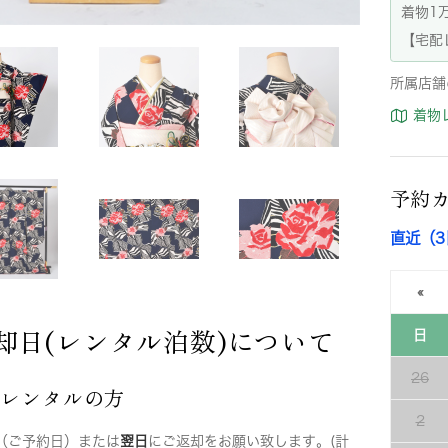
着物1
【宅配
所属店舗
着物
予約
直近（
«
却日(レンタル泊数)について
日
26
店レンタルの方
2
（ご予約日）または
翌日
にご返却をお願い致します。(計