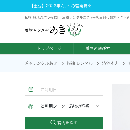
【重要】2026年7月～の営業時間
振袖[紺地のバラ模様] | 着物レンタルあき (来店着付け無料・全国
トップページ
着物の選び方
着物レンタルあき
振袖 レンタル
渋谷本店
着物を探す