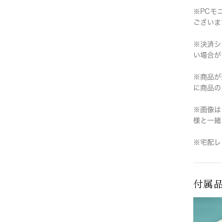
※PCモ
ございま
※決済シ
い場合が
※商品が
に商品の
※画像は
様と一緒
※宅配レ
付属