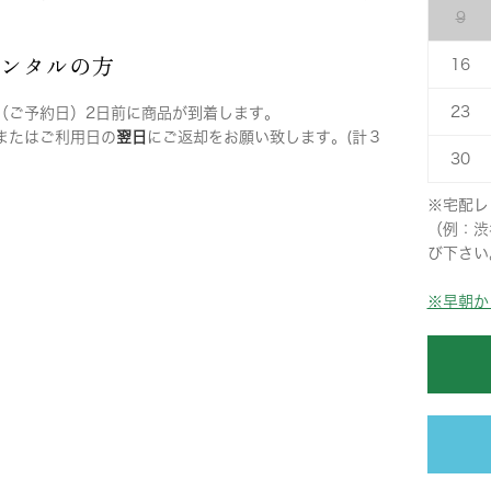
9
レンタルの方
16
23
（ご予約日）2日前に商品が到着します。
またはご利用日の
翌日
にご返却をお願い致します。(計３
30
※宅配レ
（例：渋
び下さい
※早朝か