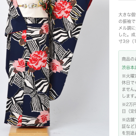
大きな個
の振袖で
メル調に
した。成
寸3分（
商品の
渋谷本店:
※火曜
休日で
ません
します
※2万
日（定
※店舗
証など
を別途