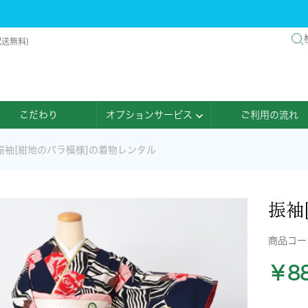
配送無料)
こだわり
オプションサービス
ご利用の流れ
振袖[紺地のバラ模様]の着物レンタル
振袖
商品コ
￥88