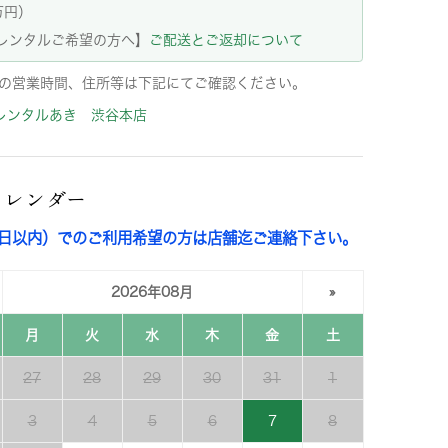
万円）
レンタルご希望の方へ】
ご配送とご返却について
の営業時間、住所等は下記にてご確認ください。
レンタルあき 渋谷本店
カレンダー
3日以内）でのご利用希望の方は店舗迄ご連絡下さい。
2026年08月
»
月
火
水
木
金
土
27
28
29
30
31
1
3
4
5
6
7
8