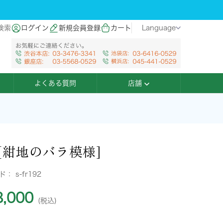
検索
ログイン
新規会員登録
カート
Language
よくある質問
店舗
[紺地のバラ模様]
ード：
s-fr192
,000
(税込)