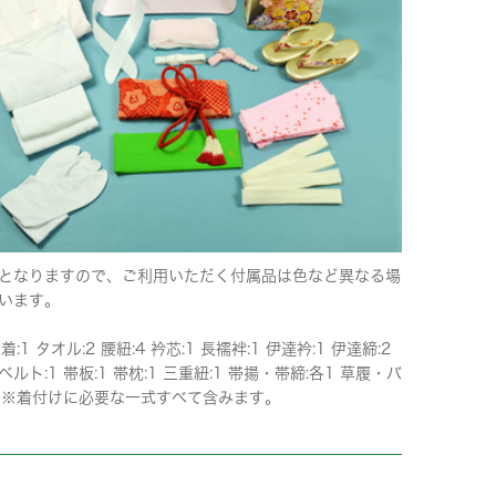
となりますので、ご利用いただく付属品は色など異なる場
います。
着:1 タオル:2 腰紐:4 衿芯:1 長襦袢:1 伊達衿:1 伊達締:2
ルト:1 帯板:1 帯枕:1 三重紐:1 帯揚・帯締:各1 草履・バ
1 ※着付けに必要な一式すべて含みます。