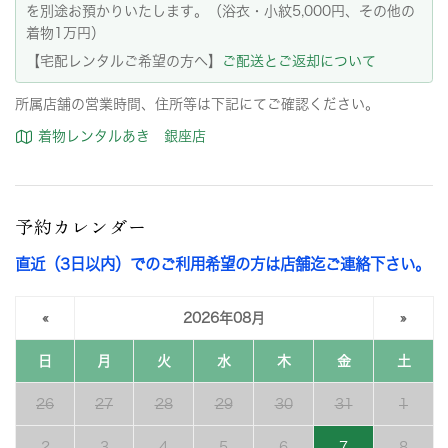
を別途お預かりいたします。（浴衣・小紋5,000円、その他の
着物1万円）
【宅配レンタルご希望の方へ】
ご配送とご返却について
所属店舗の営業時間、住所等は下記にてご確認ください。
着物レンタルあき 銀座店
予約カレンダー
直近（3日以内）でのご利用希望の方は店舗迄ご連絡下さい。
«
2026年08月
»
日
月
火
水
木
金
土
26
27
28
29
30
31
1
2
3
4
5
6
7
8