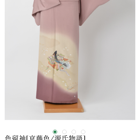
色留袖[京藤色/源氏物語]