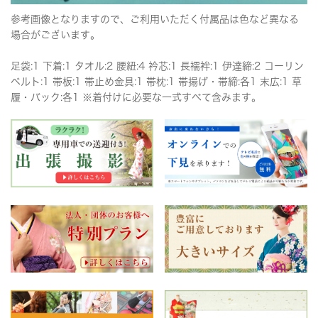
参考画像となりますので、ご利用いただく付属品は色など異なる
場合がございます。
足袋:1 下着:1 タオル:2 腰紐:4 衿芯:1 長襦袢:1 伊達締:2 コーリン
ベルト:1 帯板:1 帯止め金具:1 帯枕:1 帯揚げ・帯締:各1 末広:1 草
履・バック:各1 ※着付けに必要な一式すべて含みます。