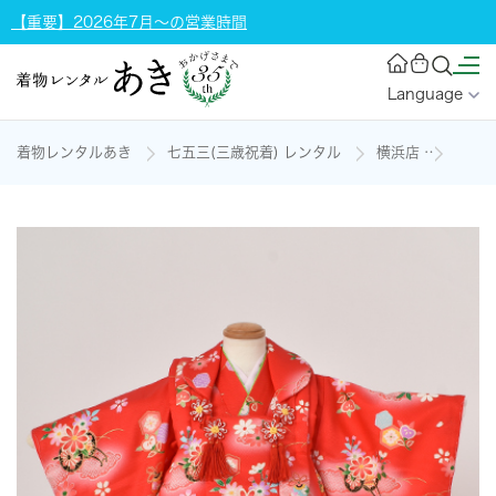
【重要】2026年7月～の営業時間
Language
着物レンタルあき
七五三(三歳祝着) レンタル
横浜店
三歳