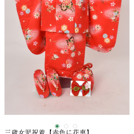
三歳女児祝着【赤色に花車】