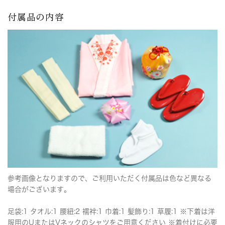
付属品の内容
参考画像となりますので、ご利用いただく付属品は色など異なる
場合がございます。
足袋:1 タオル:1 腰紐:2 襦袢:1 巾着:1 髪飾り:1 草履:1 ※下着は洋
服用のUまたはVネックのシャツをご用意ください ※着付けに必要