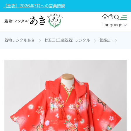
【重要】2026年7月～の営業時間
Language
着物レンタルあき
七五三(三歳祝着) レンタル
銀座店
三歳