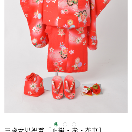
三歳女児祝着［正絹・赤・花車］