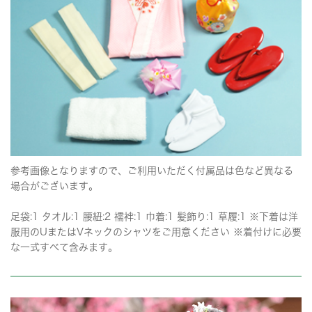
参考画像となりますので、ご利用いただく付属品は色など異なる
場合がございます。
足袋:1 タオル:1 腰紐:2 襦袢:1 巾着:1 髪飾り:1 草履:1 ※下着は洋
服用のUまたはVネックのシャツをご用意ください ※着付けに必要
な一式すべて含みます。