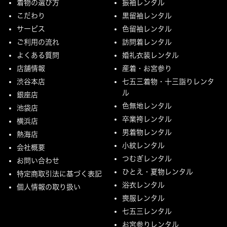
着物の選び方
振袖レンタル
こだわり
黒留袖レンタル
サービス
色留袖レンタル
ご利用の流れ
訪問着レンタル
よくある質問
婚礼衣装レンタル
店舗情報
産着・お宮参り
渋谷本店
七五三着物・十三詣りレンタ
ル
銀座店
色無地レンタル
池袋店
卒業袴レンタル
横浜店
男着物レンタル
熱海店
小紋レンタル
会社概要
つむぎレンタル
お問い合わせ
ひとえ・夏物レンタル
特定商取引法に基づく表記
浴衣レンタル
個人情報の取り扱い
喪服レンタル
七五三レンタル
お宮参りレンタル