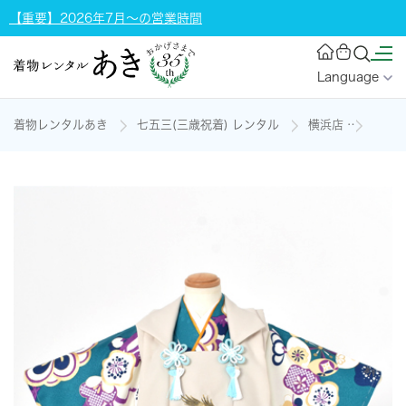
【重要】2026年7月～の営業時間
Language
着物レンタルあき
七五三(三歳祝着) レンタル
横浜店
三歳