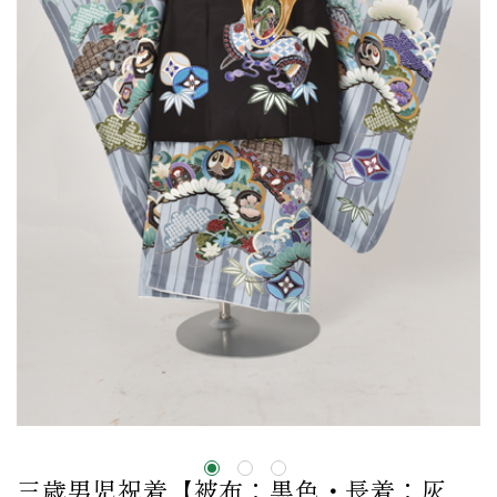
三歳男児祝着【被布：黒色・長着：灰