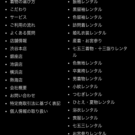
着物の選び方
振袖レンタル
こだわり
黒留袖レンタル
サービス
色留袖レンタル
ご利用の流れ
訪問着レンタル
よくある質問
婚礼衣装レンタル
店舗情報
産着・お宮参り
渋谷本店
七五三着物・十三詣りレンタ
ル
銀座店
色無地レンタル
池袋店
卒業袴レンタル
横浜店
男着物レンタル
熱海店
小紋レンタル
会社概要
つむぎレンタル
お問い合わせ
ひとえ・夏物レンタル
特定商取引法に基づく表記
浴衣レンタル
個人情報の取り扱い
喪服レンタル
七五三レンタル
お宮参りレンタル