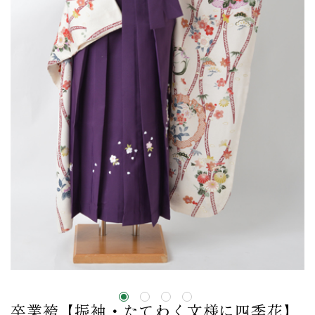
卒業袴【振袖・たてわく文様に四季花】