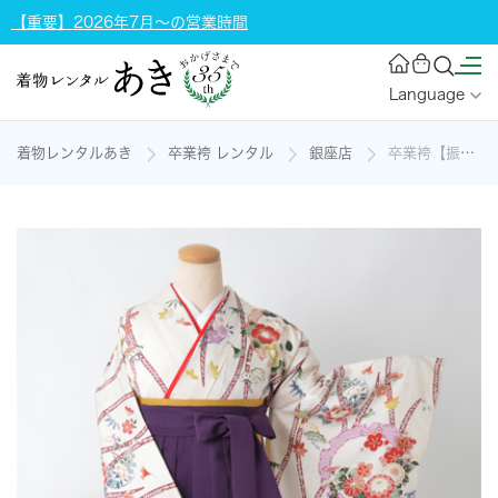
【重要】2026年7月～の営業時間
Language
着物レンタルあき
卒業袴 レンタル
銀座店
卒業袴【振袖・たてわく文様に四季花】の着物レンタル