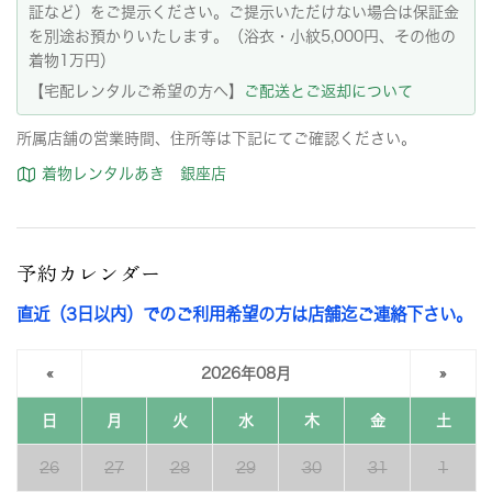
証など）をご提示ください。ご提示いただけない場合は保証金
を別途お預かりいたします。（浴衣・小紋5,000円、その他の
着物1万円）
【宅配レンタルご希望の方へ】
ご配送とご返却について
所属店舗の営業時間、住所等は下記にてご確認ください。
着物レンタルあき 銀座店
予約カレンダー
直近（3日以内）でのご利用希望の方は店舗迄ご連絡下さい。
«
2026年08月
»
日
月
火
水
木
金
土
26
27
28
29
30
31
1