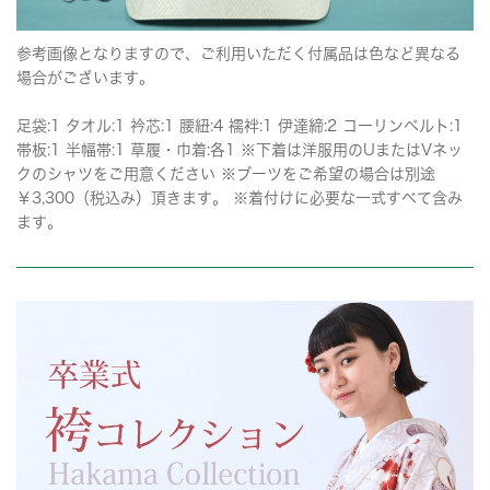
参考画像となりますので、ご利用いただく付属品は色など異なる
場合がございます。
足袋:1 タオル:1 衿芯:1 腰紐:4 襦袢:1 伊達締:2 コーリンベルト:1
帯板:1 半幅帯:1 草履・巾着:各1 ※下着は洋服用のUまたはVネッ
クのシャツをご用意ください ※ブーツをご希望の場合は別途
￥3,300（税込み）頂きます。 ※着付けに必要な一式すべて含み
ます。