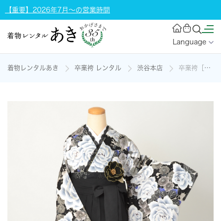
【重要】2026年7月～の営業時間
Language
着物レンタルあき
卒業袴 レンタル
渋谷本店
卒業袴［白地に牡丹と桜模様］の着物レンタル