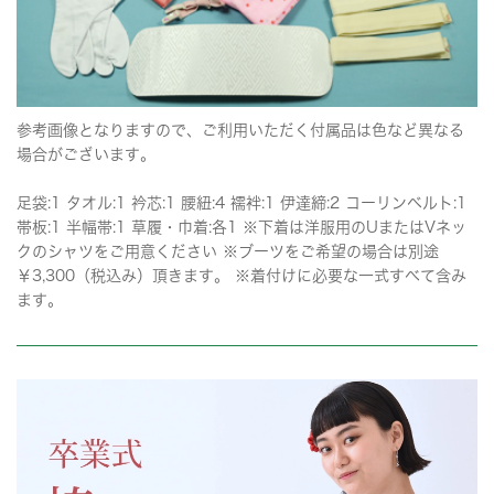
参考画像となりますので、ご利用いただく付属品は色など異なる
場合がございます。
足袋:1 タオル:1 衿芯:1 腰紐:4 襦袢:1 伊達締:2 コーリンベルト:1
帯板:1 半幅帯:1 草履・巾着:各1 ※下着は洋服用のUまたはVネッ
クのシャツをご用意ください ※ブーツをご希望の場合は別途
￥3,300（税込み）頂きます。 ※着付けに必要な一式すべて含み
ます。