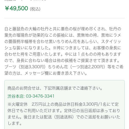
￥49,500
(税込)
白と藤鼠色の大輪の牡丹と共に墨色の桜が埋め尽くされ、牡丹の
葉先の瑠璃色が効果的なこの振袖には、黒無地の袴、黒地にラメ
の薔薇柄半幅帯を合わせ黒いちりめん花をあしらい、スタイリッ
シュな装いになりました。※袴につきましては、お客様の身長に
合わせた袴をご用意いたします。中には１点ものの袴もあります
ので、身長に合わない場合は他の候補をご提案させて頂きます。
ブーツ（別途3,300円）ちりめん花（一つ別途2,200円）等をご希
望の方は、メッセージ欄にお書き添え下さい。
商品のお問合せは、下記所属店舗までご連絡下さい。
渋谷本店: 03-3476-3341
※火曜定休 2万円以上の商品は休日料金3,300円/1名にて定
休日でもご利用いただけます。定休日の当日返却は承っており
ません。後日または配送（別途送料）でのご返却をお願いいた
します。