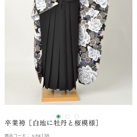
卒業袴［白地に牡丹と桜模様］
商品コード：
s-hk138