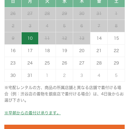
日
月
火
水
木
金
土
26
27
28
29
30
31
1
2
3
4
5
6
7
8
9
10
11
12
13
14
15
16
17
18
19
20
21
22
23
24
25
26
27
28
29
30
31
1
2
3
4
5
※宅配レンタルの方、商品の所属店舗と異なる店舗で着付ける場
合（例：渋谷店の着物を銀座店で着付ける場合）は、4日後からお
選び下さい。
※早朝からの着付け承ります。