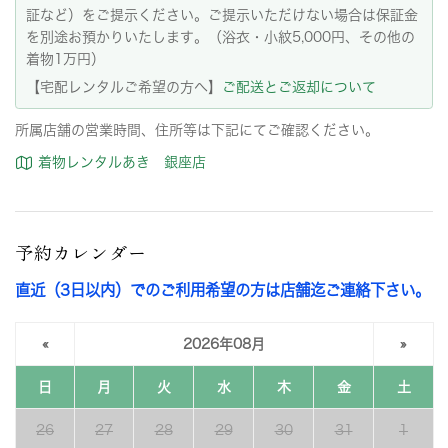
証など）をご提示ください。ご提示いただけない場合は保証金
を別途お預かりいたします。（浴衣・小紋5,000円、その他の
着物1万円）
【宅配レンタルご希望の方へ】
ご配送とご返却について
所属店舗の営業時間、住所等は下記にてご確認ください。
着物レンタルあき 銀座店
予約カレンダー
直近（3日以内）でのご利用希望の方は店舗迄ご連絡下さい。
«
2026年08月
»
日
月
火
水
木
金
土
26
27
28
29
30
31
1