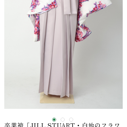
卒業袴［JILL STUART・白地のフラワ