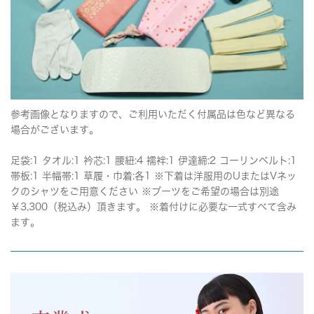
参考画像となりますので、ご利用いただく付属品は色など異なる
場合がございます。
足袋:1 タオル:1 衿芯:1 腰紐:4 襦袢:1 伊達締:2 コーリンベルト:1
帯板:1 半幅帯:1 草履・巾着:各1 ※下着は洋服用のUまたはVネッ
クのシャツをご用意ください ※ブーツをご希望の場合は別途
￥3,300（税込み）頂きます。 ※着付けに必要な一式すべて含み
ます。