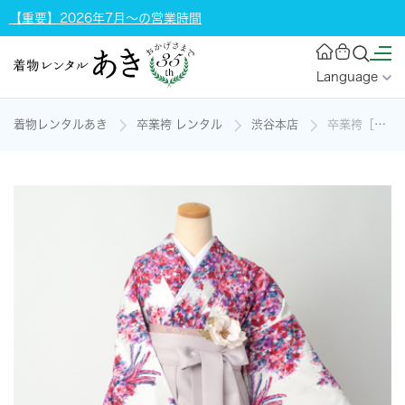
【重要】2026年7月～の営業時間
Language
着物レンタルあき
卒業袴 レンタル
渋谷本店
卒業袴［JILL STUART・白地のフラワーブーケ模様］の着物レンタル