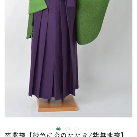
卒業袴【緑色に金のたたき/紫無地袴】