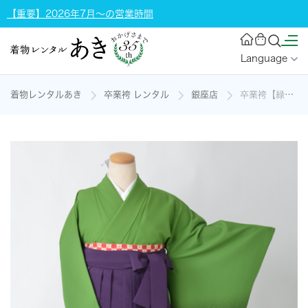
【重要】2026年7月～の営業時間
Language
着物レンタルあき
卒業袴 レンタル
銀座店
卒業袴【緑色に金のたたき/紫無地袴】の着物レンタル