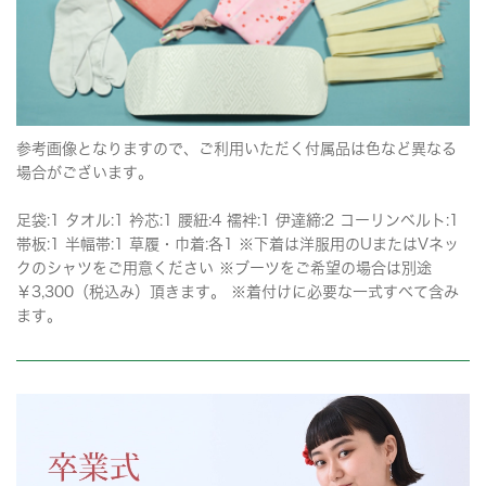
参考画像となりますので、ご利用いただく付属品は色など異なる
場合がございます。
足袋:1 タオル:1 衿芯:1 腰紐:4 襦袢:1 伊達締:2 コーリンベルト:1
帯板:1 半幅帯:1 草履・巾着:各1 ※下着は洋服用のUまたはVネッ
クのシャツをご用意ください ※ブーツをご希望の場合は別途
￥3,300（税込み）頂きます。 ※着付けに必要な一式すべて含み
ます。