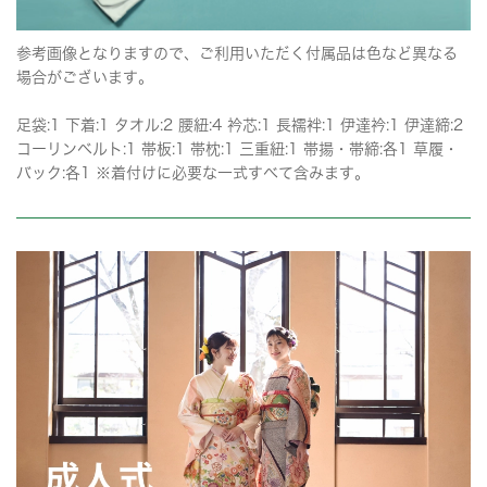
参考画像となりますので、ご利用いただく付属品は色など異なる
場合がございます。
足袋:1 下着:1 タオル:2 腰紐:4 衿芯:1 長襦袢:1 伊達衿:1 伊達締:2
コーリンベルト:1 帯板:1 帯枕:1 三重紐:1 帯揚・帯締:各1 草履・
バック:各1 ※着付けに必要な一式すべて含みます。