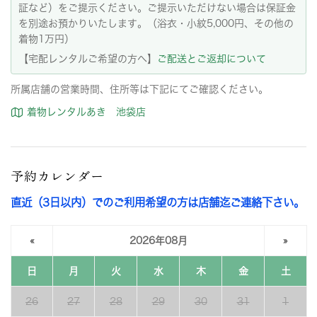
証など）をご提示ください。ご提示いただけない場合は保証金
を別途お預かりいたします。（浴衣・小紋5,000円、その他の
着物1万円）
【宅配レンタルご希望の方へ】
ご配送とご返却について
所属店舗の営業時間、住所等は下記にてご確認ください。
着物レンタルあき 池袋店
予約カレンダー
直近（3日以内）でのご利用希望の方は店舗迄ご連絡下さい。
«
2026年08月
»
日
月
火
水
木
金
土
26
27
28
29
30
31
1