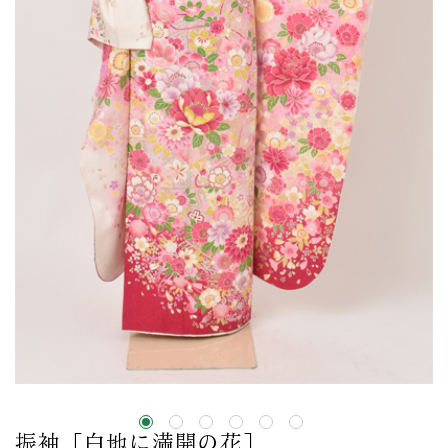
振袖［白地に満開の花］