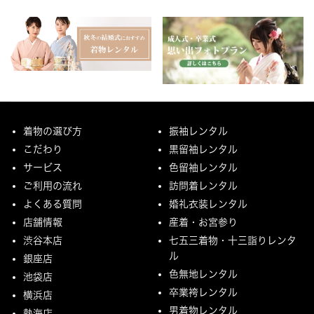
着物の選び方
振袖レンタル
こだわり
黒留袖レンタル
サービス
色留袖レンタル
ご利用の流れ
訪問着レンタル
よくある質問
婚礼衣装レンタル
店舗情報
産着・お宮参り
渋谷本店
七五三着物・十三詣りレンタ
ル
銀座店
色無地レンタル
池袋店
卒業袴レンタル
横浜店
男着物レンタル
熱海店