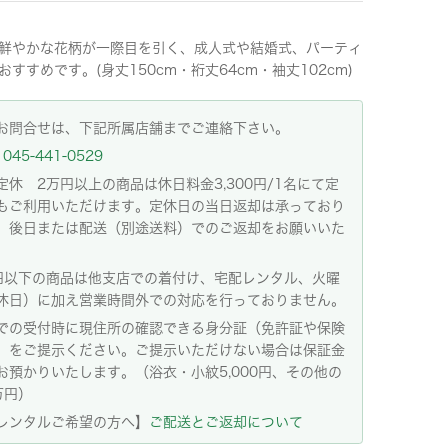
鮮やかな花柄が一際目を引く、成人式や結婚式、パーティ
おすすめです。(身丈150cm・裄丈64cm・袖丈102cm)
お問合せは、下記所属店舗までご連絡下さい。
045-441-0529
定休 2万円以上の商品は休日料金3,300円/1名にて定
もご利用いただけます。定休日の当日返却は承っており
。後日または配送（別途送料）でのご返却をお願いいた
。
円以下の商品は他支店での着付け、宅配レンタル、火曜
休日）に加え営業時間外での対応を行っておりません。
での受付時に現住所の確認できる身分証（免許証や保険
）をご提示ください。ご提示いただけない場合は保証金
お預かりいたします。（浴衣・小紋5,000円、その他の
万円）
レンタルご希望の方へ】
ご配送とご返却について