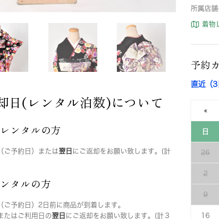
所属店舗
着物
予約
直近（
却日(レンタル泊数)について
«
店レンタルの方
日
（ご予約日）または
翌日
にご返却をお願い致します。(計
26
2
レンタルの方
9
（ご予約日）2日前に商品が到着します。
またはご利用日の
翌日
にご返却をお願い致します。(計３
16