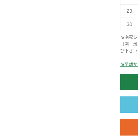
23
30
※宅配レ
（例：渋
び下さい
※早朝か