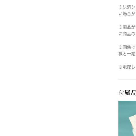
※決済シ
い場合が
※商品が
に商品の
※画像は
様と一緒
※宅配レ
付属