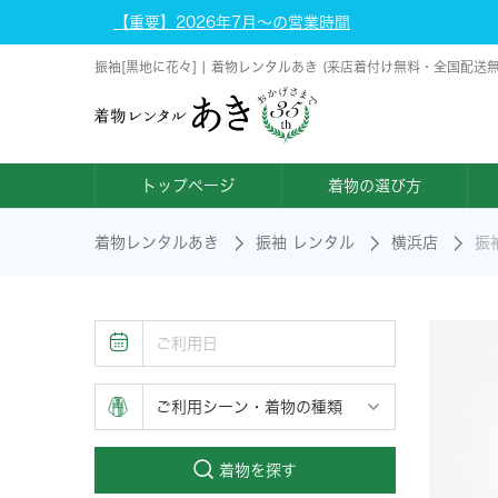
【重要】2026年7月～の営業時間
振袖[黒地に花々] | 着物レンタルあき (来店着付け無料・全国配送無
トップページ
着物の選び方
着物レンタルあき
振袖 レンタル
横浜店
振
着物を探す