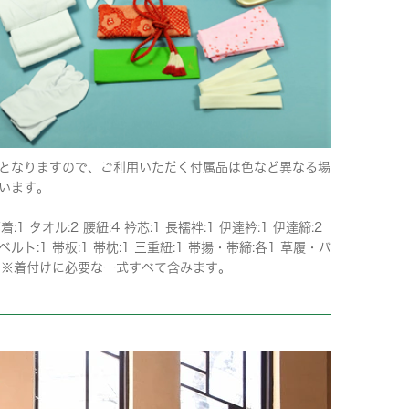
となりますので、ご利用いただく付属品は色など異なる場
います。
着:1 タオル:2 腰紐:4 衿芯:1 長襦袢:1 伊達衿:1 伊達締:2
ルト:1 帯板:1 帯枕:1 三重紐:1 帯揚・帯締:各1 草履・バ
1 ※着付けに必要な一式すべて含みます。