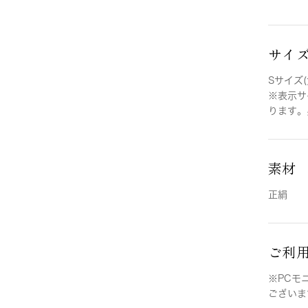
サイ
Sサイズ(
※表示サ
ります。
素材
正絹
ご利
※PCモ
ございま