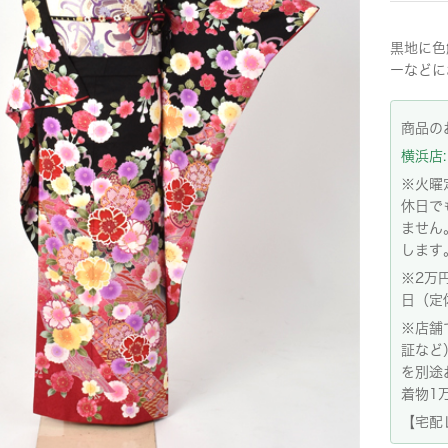
黒地に色
ーなどに
商品の
横浜店: 
※火曜
休日で
ません
します
※2万
日（定
※店舗
証など
を別途
着物1
【宅配