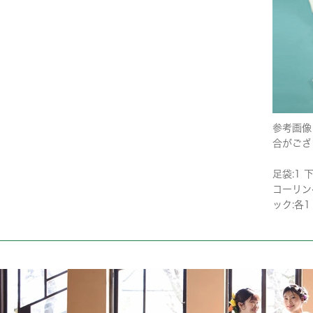
参考画像
合がござ
足袋:1 下
コーリンベ
ック:各