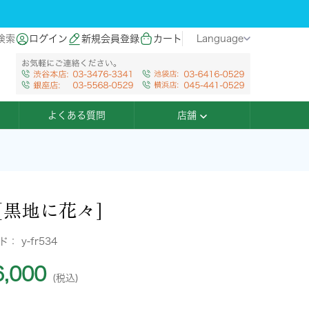
検索
ログイン
新規会員登録
カート
Language
よくある質問
店舗
[黒地に花々]
ード：
y-fr534
,000
(税込)