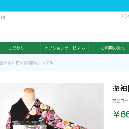
料)
こだわり
オプションサービス
ご利用の流れ
袖[黒地に花々]の着物レンタル
振袖
商品コ
￥66