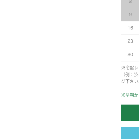
2
9
16
23
30
※宅配レ
（例：渋
び下さい
※早朝か