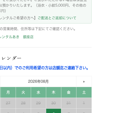
お預かりいたします。（浴衣・小紋5,000円、その他の
万円）
レンタルご希望の方へ】
ご配送とご返却について
の営業時間、住所等は下記にてご確認ください。
レンタルあき 銀座店
カレンダー
3日以内）でのご利用希望の方は店舗迄ご連絡下さい。
2026年08月
»
月
火
水
木
金
土
27
28
29
30
31
1