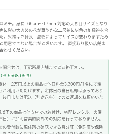
ロミチ。身長165cm～175cm対応の大き目サイズとなり
色に彩の大きめの花が華やかな二尺袖に紺色の刺繍袴を合
た。※袴はご身長・履物によってサイズが変わりますため
ご用意できない場合がございます。 直接取り扱い店舗ま
合わせください。
お問合せは、下記所属店舗までご連絡下さい。
03-5568-0529
定休 2万円以上の商品は休日料金3,300円/1名にて定
もご利用いただけます。定休日の当日返却は承っており
。後日または配送（別途送料）でのご返却をお願いいた
。
円以下の商品は他支店での着付け、宅配レンタル、火曜
休日）に加え営業時間外での対応を行っておりません。
での受付時に現住所の確認できる身分証（免許証や保険
）をご提示ください。ご提示いただけない場合は保証金