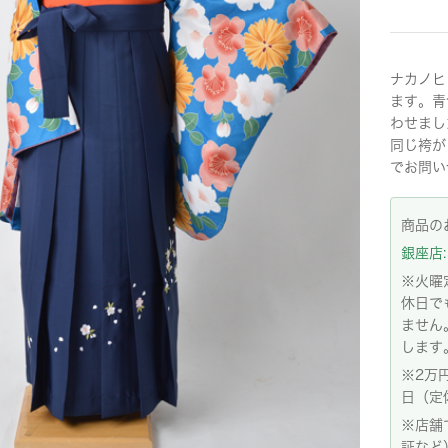
ナカノヒ
ます。青
わせまし
同じ袴が
でお問い
商品の
銀座店: 
※火曜
休日で
ません
します
※2万
日（定
※店舗
証など