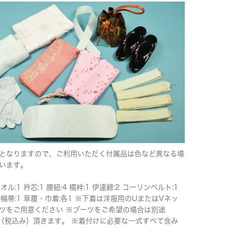
となりますので、ご利用いただく付属品は色など異なる場
います。
タオル:1 衿芯:1 腰紐:4 襦袢:1 伊達締:2 コーリンベルト:1
半幅帯:1 草履・巾着:各1 ※下着は洋服用のUまたはVネッ
ツをご用意ください ※ブーツをご希望の場合は別途
00（税込み）頂きます。 ※着付けに必要な一式すべて含み