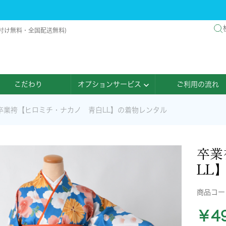
着付け無料・全国配送無料)
こだわり
オプションサービス
ご利用の流れ
卒業袴【ヒロミチ・ナカノ 青白LL】の着物レンタル
卒業
LL
商品コ
￥49