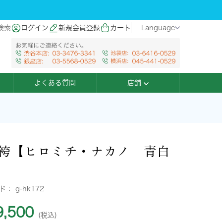
検索
ログイン
新規会員登録
カート
Language
よくある質問
店舗
袴【ヒロミチ・ナカノ 青白
】
ード：
g-hk172
,500
(税込)