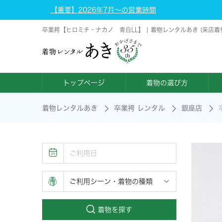
【重要】2026年7月～の営業時間
卒業袴【ヒロミチ・ナカノ 青白LL】 | 着物レンタルあき (来店
トップページ
着物の選び方
着物レンタルあき
卒業袴 レンタル
銀座店
着物を探す