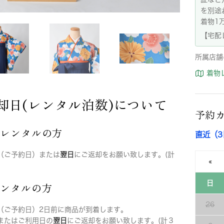
を別途
着物1
【宅配
所属店舗
着物
却日(レンタル泊数)について
予約
店レンタルの方
直近（
（ご予約日）または
翌日
にご返却をお願い致します。(計
«
日
レンタルの方
26
（ご予約日）2日前に商品が到着します。
またはご利用日の
翌日
にご返却をお願い致します。(計３