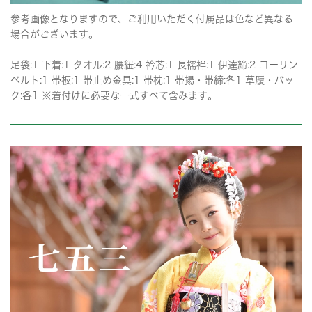
参考画像となりますので、ご利用いただく付属品は色など異なる
場合がございます。
足袋:1 下着:1 タオル:2 腰紐:4 衿芯:1 長襦袢:1 伊達締:2 コーリン
ベルト:1 帯板:1 帯止め金具:1 帯枕:1 帯揚・帯締:各1 草履・バッ
ク:各1 ※着付けに必要な一式すべて含みます。