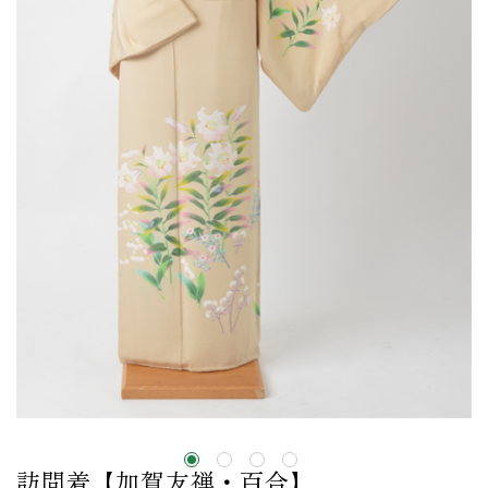
訪問着【加賀友禅・百合】