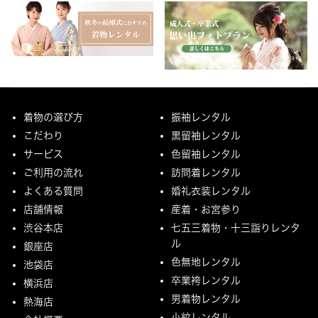
着物の選び方
振袖レンタル
こだわり
黒留袖レンタル
サービス
色留袖レンタル
ご利用の流れ
訪問着レンタル
よくある質問
婚礼衣装レンタル
店舗情報
産着・お宮参り
渋谷本店
七五三着物・十三詣りレンタ
ル
銀座店
色無地レンタル
池袋店
卒業袴レンタル
横浜店
男着物レンタル
熱海店
小紋レンタル