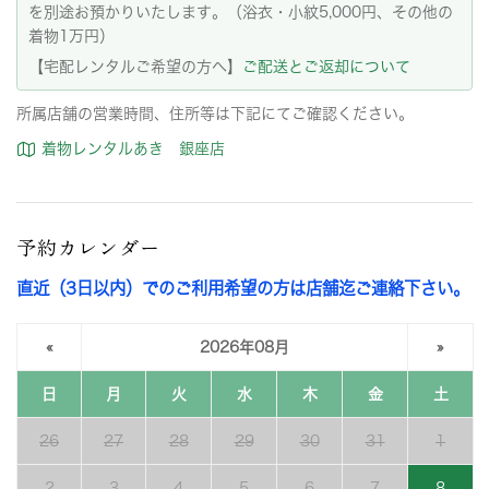
を別途お預かりいたします。（浴衣・小紋5,000円、その他の
着物1万円）
【宅配レンタルご希望の方へ】
ご配送とご返却について
所属店舗の営業時間、住所等は下記にてご確認ください。
着物レンタルあき 銀座店
予約カレンダー
直近（3日以内）でのご利用希望の方は店舗迄ご連絡下さい。
«
2026年08月
»
日
月
火
水
木
金
土
26
27
28
29
30
31
1
2
3
4
5
6
7
8