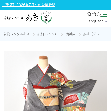
【重要】2026年7月～の営業時間
Language
着物レンタルあき
振袖 レンタル
横浜店
振袖［グレー地の古典柄］の着物レンタル