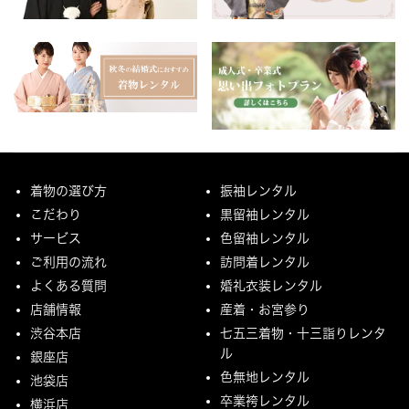
着物の選び方
振袖レンタル
こだわり
黒留袖レンタル
サービス
色留袖レンタル
ご利用の流れ
訪問着レンタル
よくある質問
婚礼衣装レンタル
店舗情報
産着・お宮参り
渋谷本店
七五三着物・十三詣りレンタ
ル
銀座店
色無地レンタル
池袋店
卒業袴レンタル
横浜店