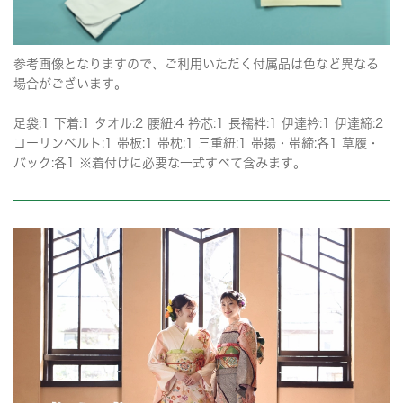
参考画像となりますので、ご利用いただく付属品は色など異なる
場合がございます。
足袋:1 下着:1 タオル:2 腰紐:4 衿芯:1 長襦袢:1 伊達衿:1 伊達締:2
コーリンベルト:1 帯板:1 帯枕:1 三重紐:1 帯揚・帯締:各1 草履・
バック:各1 ※着付けに必要な一式すべて含みます。