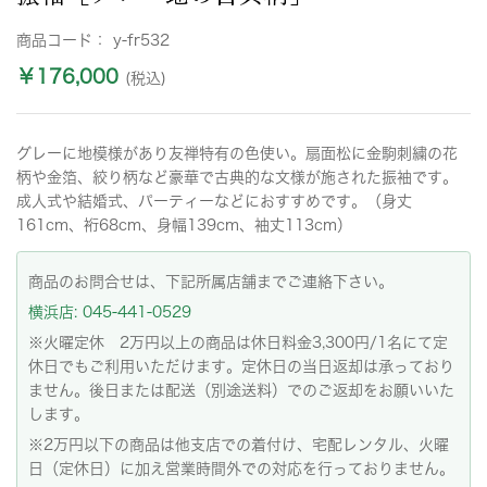
商品コード：
y-fr532
￥176,000
(税込)
グレーに地模様があり友禅特有の色使い。扇面松に金駒刺繍の花
柄や金箔、絞り柄など豪華で古典的な文様が施された振袖です。
成人式や結婚式、パーティーなどにおすすめです。（身丈
161cm、裄68cm、身幅139cm、袖丈113cm）
商品のお問合せは、下記所属店舗までご連絡下さい。
横浜店: 045-441-0529
※火曜定休 2万円以上の商品は休日料金3,300円/1名にて定
休日でもご利用いただけます。定休日の当日返却は承っており
ません。後日または配送（別途送料）でのご返却をお願いいた
します。
※2万円以下の商品は他支店での着付け、宅配レンタル、火曜
日（定休日）に加え営業時間外での対応を行っておりません。