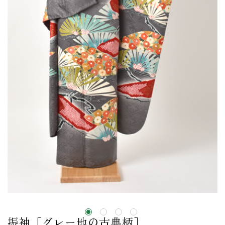
振袖［グレー地の古典柄］