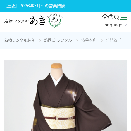
【重要】2026年7月～の営業時間
Language
着物レンタルあき
訪問着 レンタル
渋谷本店
訪問着「栗色に松竹梅模様」の着物レンタル