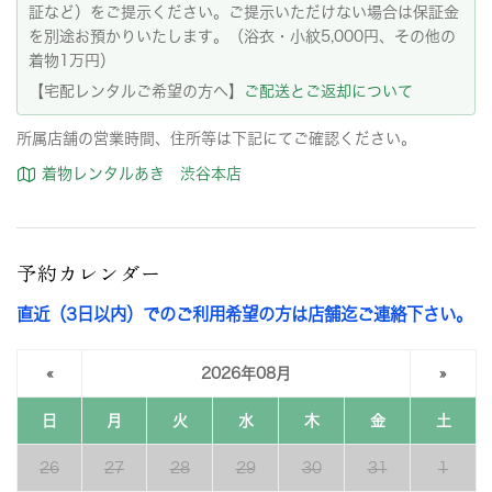
証など）をご提示ください。ご提示いただけない場合は保証金
を別途お預かりいたします。（浴衣・小紋5,000円、その他の
着物1万円）
【宅配レンタルご希望の方へ】
ご配送とご返却について
所属店舗の営業時間、住所等は下記にてご確認ください。
着物レンタルあき 渋谷本店
予約カレンダー
直近（3日以内）でのご利用希望の方は店舗迄ご連絡下さい。
«
2026年08月
»
日
月
火
水
木
金
土
26
27
28
29
30
31
1