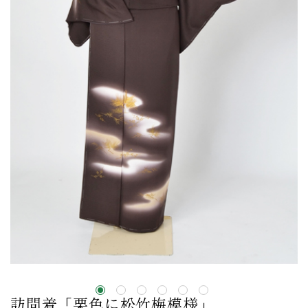
訪問着「栗色に松竹梅模様」