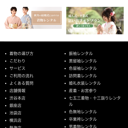
着物の選び方
振袖レンタル
こだわり
黒留袖レンタル
サービス
色留袖レンタル
ご利用の流れ
訪問着レンタル
よくある質問
婚礼衣装レンタル
店舗情報
産着・お宮参り
渋谷本店
七五三着物・十三詣りレンタ
ル
銀座店
色無地レンタル
池袋店
卒業袴レンタル
横浜店
男着物レンタル
熱海店