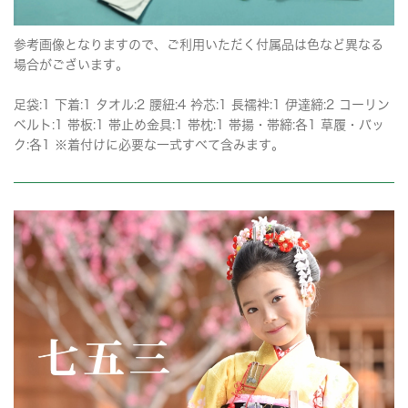
参考画像となりますので、ご利用いただく付属品は色など異なる
場合がございます。
足袋:1 下着:1 タオル:2 腰紐:4 衿芯:1 長襦袢:1 伊達締:2 コーリン
ベルト:1 帯板:1 帯止め金具:1 帯枕:1 帯揚・帯締:各1 草履・バッ
ク:各1 ※着付けに必要な一式すべて含みます。