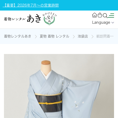
【重要】2026年7月～の営業時間
Language
着物レンタルあき
夏物 着物 レンタル
池袋店
絽訪問着[ブルー・花とかずら紐]の着物レンタル