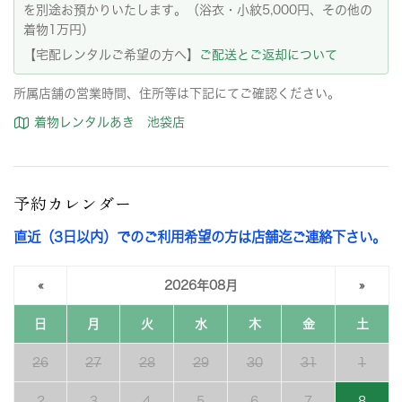
を別途お預かりいたします。（浴衣・小紋5,000円、その他の
着物1万円）
【宅配レンタルご希望の方へ】
ご配送とご返却について
所属店舗の営業時間、住所等は下記にてご確認ください。
着物レンタルあき 池袋店
予約カレンダー
直近（3日以内）でのご利用希望の方は店舗迄ご連絡下さい。
«
2026年08月
»
日
月
火
水
木
金
土
26
27
28
29
30
31
1
2
3
4
5
6
7
8