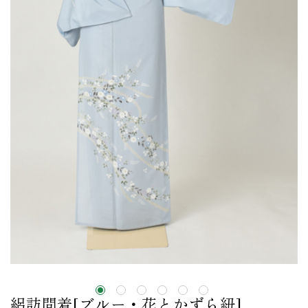
絽訪問着[ブルー・花とかずら紐]